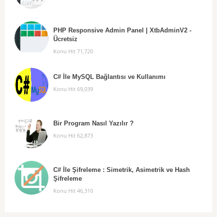
PHP Responsive Admin Panel | XtbAdminV2 -
Ücretsiz
Konu Hit 71,720
C# İle MySQL Bağlantısı ve Kullanımı
Konu Hit 69,039
Bir Program Nasıl Yazılır ?
Konu Hit 62,873
C# İle Şifreleme : Simetrik, Asimetrik ve Hash
Şifreleme
Konu Hit 46,310