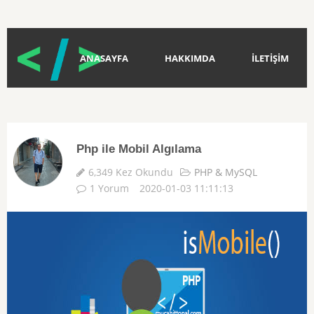
ANASAYFA
HAKKIMDA
İLETİŞİM
Php ile Mobil Algılama
6,349 Kez Okundu
PHP & MySQL
1 Yorum
2020-01-03 11:11:13