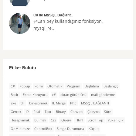
C# İle MySQL Bağlant..
@Can bey kullandığınız fonksiyon,
mysql_re..
Etiket Bulutu
C#
Popup
Form
Otomatik
Program
Başlatma
Başlangıç
Basit
Ekran Koruyucu
c#
ekran görüntüsü
mail gönderme
exe
dll
birleştirmek
IL Merge
Php
MSSQL BAĞLANTI
Gerçek
IP
Real
Text
Binary
Convert
Çalışma
Süre
Hesaplamak
Bulmak
Css
jQuery
Html
Scroll Top
Yukarı Çık
OnMinimize
ControlBox
Simge Durumuna
Küçült