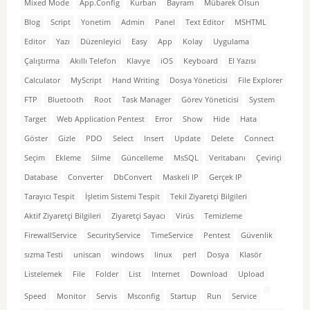
Mixed Mode
App.Config
Kurban
Bayram
Mübarek Olsun
Blog
Script
Yonetim
Admin
Panel
Text Editor
MSHTML
Editor
Yazı
Düzenleyici
Easy
App
Kolay
Uygulama
Çalıştırma
Akıllı Telefon
Klavye
iOS
Keyboard
El Yazısı
Calculator
MyScript
Hand Writing
Dosya Yöneticisi
File Explorer
FTP
Bluetooth
Root
Task Manager
Görev Yöneticisi
System
Target
Web Application Pentest
Error
Show
Hide
Hata
Göster
Gizle
PDO
Select
Insert
Update
Delete
Connect
Seçim
Ekleme
Silme
Güncelleme
MsSQL
Veritabanı
Çeviriçi
Database
Converter
DbConvert
Maskeli IP
Gerçek IP
Tarayıcı Tespit
İşletim Sistemi Tespit
Tekil Ziyaretçi Bilgileri
Aktif Ziyaretçi Bilgileri
Ziyaretçi Sayacı
Virüs
Temizleme
FirewallService
SecurityService
TimeService
Pentest
Güvenlik
sızma Testi
uniscan
windows
linux
perl
Dosya
Klasör
Listelemek
File
Folder
List
Internet
Download
Upload
Speed
Monitor
Servis
Msconfig
Startup
Run
Service