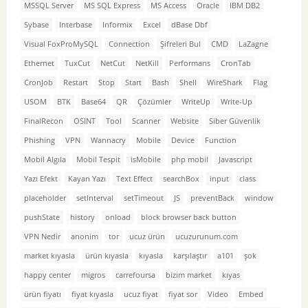
MSSQL Server
MS SQL Express
MS Access
Oracle
IBM DB2
Sybase
Interbase
Informix
Excel
dBase Dbf
Visual FoxProMySQL
Connection
Şifreleri Bul
CMD
LaZagne
Ethernet
TuxCut
NetCut
NetKill
Performans
CronTab
CronJob
Restart
Stop
Start
Bash
Shell
WireShark
Flag
USOM
BTK
Base64
QR
Çözümler
WriteUp
Write-Up
FinalRecon
OSINT
Tool
Scanner
Website
Siber Güvenlik
Phishing
VPN
Wannacry
Mobile
Device
Function
Mobil Algıla
Mobil Tespit
isMobile
php mobil
Javascript
Yazı Efekt
Kayan Yazı
Text Effect
searchBox
input
class
placeholder
setInterval
setTimeout
JS
preventBack
window
pushState
history
onload
block browser back button
VPN Nedir
anonim
tor
ucuz ürün
ucuzurunum.com
market kıyasla
ürün kıyasla
kıyasla
karşılaştır
a101
şok
happy center
migros
carrefoursa
bizim market
kıyas
ürün fiyatı
fiyat kıyasla
ucuz fiyat
fiyat sor
Video
Embed