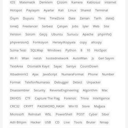
IOS
Matematik
Denklem
Çözüm
Kamera
Kablosuz
internet
Hotspot
Paylaşım
Ayarlar
Kali
Linux
Shared
Terminal
Ösym
Duyuru
Time
TimeZone
Date
Zaman
Tarih
date()
time()
Freelancer
Serbest
Çalışan
Jobs
İşler
Web
Site
Version
Sürüm
Geçiş
Ubuntu
Sunucu
Apache
phpinfo()
phpversion()
Fonksiyon
HerseyiKopyala
copy
allcopy
Sızma Testi
SQLMap
Windows
Python
8
10
HotSpot
Wi-Fi
Wlan
netsh
hostednetwork
AutoWlan
Js
Geri Sayım
TextArea
Otomatik Kayıt
Sayac
Saniye
CountDown
XtbadminV2
Ajax
JavaScript
NumaraFormat
Phone
Number
Format
TelefonNumarası
Debugger
Detect
Unpacker
Disassembler
Security
ReverseEngineering
Algorithm
Mac
DKHOS
CTF
Capture The Flag
Forensic
Trivia
Intelligence
CRC32
CRYPT
PASSWORD_HASH
Win10
Store
Mağaza
Microsoft
ReInstall
WSL
PowerShell
POST
Cyber
Siber
Adli Bilişim
Hacker
USB
CD
Live
Tools
Bruter
Nmap