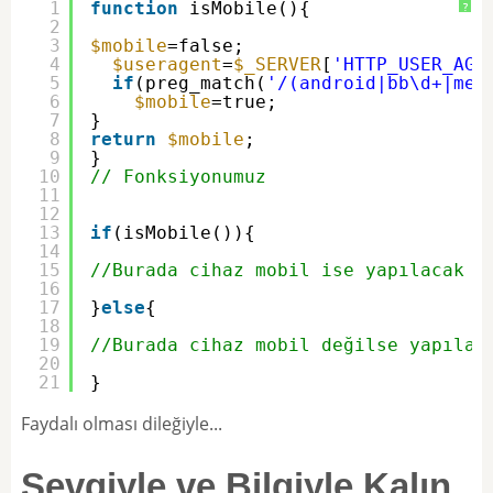
1
function
isMobile(){
?
2
3
$mobile
=false;
4
$useragent
=
$_SERVER
[
'HTTP_USER_AGE
5
if
(preg_match(
'/(android|bb\d+|mee
6
$mobile
=true;
7
}
8
return
$mobile
;
9
}
10
// Fonksiyonumuz
11
12
13
if
(isMobile()){
14
15
//Burada cihaz mobil ise yapılacak i
16
17
}
else
{
18
19
//Burada cihaz mobil değilse yapılac
20
21
}
Faydalı olması dileğiyle...
Sevgiyle ve Bilgiyle Kalın