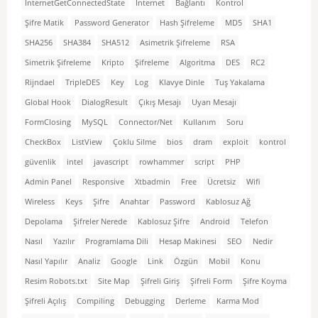
InternetGetConnectedState
İnternet
Bağlantı
Kontrol
Şifre Matik
Password Generator
Hash Şifreleme
MD5
SHA1
SHA256
SHA384
SHA512
Asimetrik Şifreleme
RSA
Simetrik Şifreleme
Kripto
Şifreleme
Algoritma
DES
RC2
Rijndael
TripleDES
Key
Log
Klavye Dinle
Tuş Yakalama
Global Hook
DialogResult
Çıkış Mesajı
Uyarı Mesajı
FormClosing
MySQL
Connector/Net
Kullanım
Soru
CheckBox
ListView
Çoklu Silme
bios
dram
exploit
kontrol
güvenlik
intel
javascript
rowhammer
script
PHP
Admin Panel
Responsive
Xtbadmin
Free
Ücretsiz
Wifi
Wireless
Keys
Şifre
Anahtar
Password
Kablosuz Ağ
Depolama
Şifreler Nerede
Kablosuz Şifre
Android
Telefon
Nasıl
Yazılır
Programlama Dili
Hesap Makinesi
SEO
Nedir
Nasıl Yapılır
Analiz
Google
Link
Özgün
Mobil
Konu
Resim Robots.txt
Site Map
Şifreli Giriş
Şifreli Form
Şifre Koyma
Şifreli Açılış
Compiling
Debugging
Derleme
Karma Mod