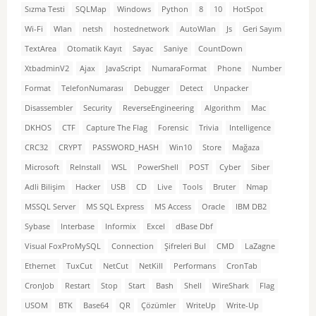
Sızma Testi
SQLMap
Windows
Python
8
10
HotSpot
Wi-Fi
Wlan
netsh
hostednetwork
AutoWlan
Js
Geri Sayım
TextArea
Otomatik Kayıt
Sayac
Saniye
CountDown
XtbadminV2
Ajax
JavaScript
NumaraFormat
Phone
Number
Format
TelefonNumarası
Debugger
Detect
Unpacker
Disassembler
Security
ReverseEngineering
Algorithm
Mac
DKHOS
CTF
Capture The Flag
Forensic
Trivia
Intelligence
CRC32
CRYPT
PASSWORD_HASH
Win10
Store
Mağaza
Microsoft
ReInstall
WSL
PowerShell
POST
Cyber
Siber
Adli Bilişim
Hacker
USB
CD
Live
Tools
Bruter
Nmap
MSSQL Server
MS SQL Express
MS Access
Oracle
IBM DB2
Sybase
Interbase
Informix
Excel
dBase Dbf
Visual FoxProMySQL
Connection
Şifreleri Bul
CMD
LaZagne
Ethernet
TuxCut
NetCut
NetKill
Performans
CronTab
CronJob
Restart
Stop
Start
Bash
Shell
WireShark
Flag
USOM
BTK
Base64
QR
Çözümler
WriteUp
Write-Up