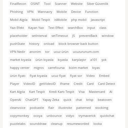
FinalRecon
OSINT
Tool
Scanner
Website
Siber Güvenlik
Phishing
VPN
Wannacry
Mobile
Device
Function
Mobil Algıla
Mobil Tespit
isMobile
php mobil
Javascript
Yazı Efekt
Kayan Yazı
Text Effect
searchBox
input
class
placeholder
setInterval
setTimeout
JS
preventBack
window
pushState
history
onload
block browser back button
VPN Nedir
anonim
tor
ucuz ürün
ucuzurunum.com
market kıyasla
ürün kıyasla
kıyasla
karşılaştır
a101
şok
happy center
migros
carrefoursa
bizim market
kıyas
ürün fiyatı
fiyat kıyasla
ucuz fiyat
fiyat sor
Video
Embed
Player
VideoID
getVideoID
Iframe
Credit
Card
Card Detect
Kart Algıla
Kart Tespit
Kredi Kartı Tespit
Visa
Mastercard
AI
OpenAI
ChatGPT
Yapay Zeka
quick
chat
krisp
beatoven
cleanvoice
podcastle
flair
illustroke
patterned
stockimg
copymonkey
ocoya
unbounce
vidyo
trymaverick
quickchat
puzzlelabs
sounddraw
cleanup
resumeworded
looka