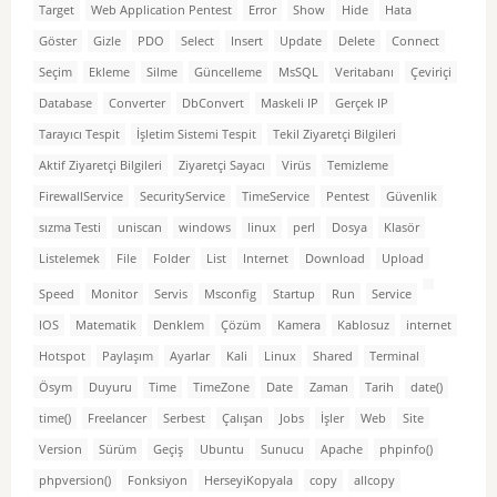
Target
Web Application Pentest
Error
Show
Hide
Hata
Göster
Gizle
PDO
Select
Insert
Update
Delete
Connect
Seçim
Ekleme
Silme
Güncelleme
MsSQL
Veritabanı
Çeviriçi
Database
Converter
DbConvert
Maskeli IP
Gerçek IP
Tarayıcı Tespit
İşletim Sistemi Tespit
Tekil Ziyaretçi Bilgileri
Aktif Ziyaretçi Bilgileri
Ziyaretçi Sayacı
Virüs
Temizleme
FirewallService
SecurityService
TimeService
Pentest
Güvenlik
sızma Testi
uniscan
windows
linux
perl
Dosya
Klasör
Listelemek
File
Folder
List
Internet
Download
Upload
Speed
Monitor
Servis
Msconfig
Startup
Run
Service
IOS
Matematik
Denklem
Çözüm
Kamera
Kablosuz
internet
Hotspot
Paylaşım
Ayarlar
Kali
Linux
Shared
Terminal
Ösym
Duyuru
Time
TimeZone
Date
Zaman
Tarih
date()
time()
Freelancer
Serbest
Çalışan
Jobs
İşler
Web
Site
Version
Sürüm
Geçiş
Ubuntu
Sunucu
Apache
phpinfo()
phpversion()
Fonksiyon
HerseyiKopyala
copy
allcopy