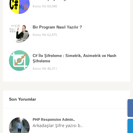
Konu Hit 69,040
Bir Program Nasıl Yazılır ?
Konu Hit 62,875
C# İle Şifreleme : Simetrik, Asimetrik ve Hash
Şifreleme
Konu Hit 46,311
Son Yorumlar
PHP Responsive Admin..
Arkadaşlar
Şifre
yazısı b..