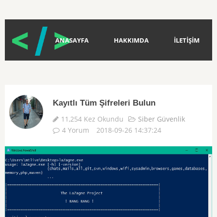
ANASAYFA
HAKKIMDA
İLETİŞİM
Kayıtlı Tüm Şifreleri Bulun
11,254 Kez Okundu
Siber Güvenlik
4 Yorum
2018-09-26 14:37:24