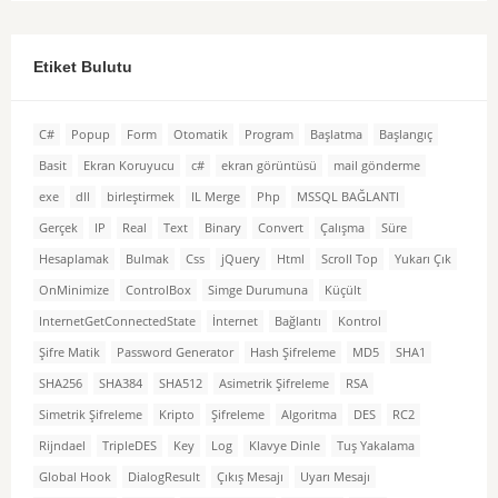
Etiket Bulutu
C#
Popup
Form
Otomatik
Program
Başlatma
Başlangıç
Basit
Ekran Koruyucu
c#
ekran görüntüsü
mail gönderme
exe
dll
birleştirmek
IL Merge
Php
MSSQL BAĞLANTI
Gerçek
IP
Real
Text
Binary
Convert
Çalışma
Süre
Hesaplamak
Bulmak
Css
jQuery
Html
Scroll Top
Yukarı Çık
OnMinimize
ControlBox
Simge Durumuna
Küçült
InternetGetConnectedState
İnternet
Bağlantı
Kontrol
Şifre Matik
Password Generator
Hash Şifreleme
MD5
SHA1
SHA256
SHA384
SHA512
Asimetrik Şifreleme
RSA
Simetrik Şifreleme
Kripto
Şifreleme
Algoritma
DES
RC2
Rijndael
TripleDES
Key
Log
Klavye Dinle
Tuş Yakalama
Global Hook
DialogResult
Çıkış Mesajı
Uyarı Mesajı