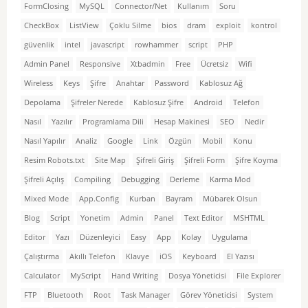
FormClosing
MySQL
Connector/Net
Kullanım
Soru
CheckBox
ListView
Çoklu Silme
bios
dram
exploit
kontrol
güvenlik
intel
javascript
rowhammer
script
PHP
Admin Panel
Responsive
Xtbadmin
Free
Ücretsiz
Wifi
Wireless
Keys
Şifre
Anahtar
Password
Kablosuz Ağ
Depolama
Şifreler Nerede
Kablosuz Şifre
Android
Telefon
Nasıl
Yazılır
Programlama Dili
Hesap Makinesi
SEO
Nedir
Nasıl Yapılır
Analiz
Google
Link
Özgün
Mobil
Konu
Resim Robots.txt
Site Map
Şifreli Giriş
Şifreli Form
Şifre Koyma
Şifreli Açılış
Compiling
Debugging
Derleme
Karma Mod
Mixed Mode
App.Config
Kurban
Bayram
Mübarek Olsun
Blog
Script
Yonetim
Admin
Panel
Text Editor
MSHTML
Editor
Yazı
Düzenleyici
Easy
App
Kolay
Uygulama
Çalıştırma
Akıllı Telefon
Klavye
iOS
Keyboard
El Yazısı
Calculator
MyScript
Hand Writing
Dosya Yöneticisi
File Explorer
FTP
Bluetooth
Root
Task Manager
Görev Yöneticisi
System