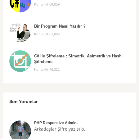
Konu Hit 69,059
Bir Program Nasıl Yazılır ?
Konu Hit 62,889
C# İle Şifreleme : Simetrik, Asimetrik ve Hash
Şifreleme
Konu Hit 46,322
Son Yorumlar
PHP Responsive Admin..
Arkadaşlar
Şifre
yazısı b..