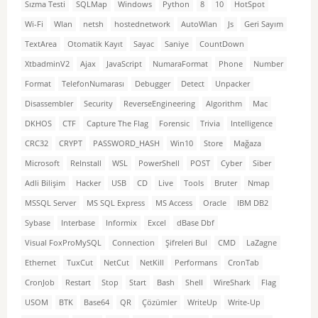
Sızma Testi
SQLMap
Windows
Python
8
10
HotSpot
Wi-Fi
Wlan
netsh
hostednetwork
AutoWlan
Js
Geri Sayım
TextArea
Otomatik Kayıt
Sayac
Saniye
CountDown
XtbadminV2
Ajax
JavaScript
NumaraFormat
Phone
Number
Format
TelefonNumarası
Debugger
Detect
Unpacker
Disassembler
Security
ReverseEngineering
Algorithm
Mac
DKHOS
CTF
Capture The Flag
Forensic
Trivia
Intelligence
CRC32
CRYPT
PASSWORD_HASH
Win10
Store
Mağaza
Microsoft
ReInstall
WSL
PowerShell
POST
Cyber
Siber
Adli Bilişim
Hacker
USB
CD
Live
Tools
Bruter
Nmap
MSSQL Server
MS SQL Express
MS Access
Oracle
IBM DB2
Sybase
Interbase
Informix
Excel
dBase Dbf
Visual FoxProMySQL
Connection
Şifreleri Bul
CMD
LaZagne
Ethernet
TuxCut
NetCut
NetKill
Performans
CronTab
CronJob
Restart
Stop
Start
Bash
Shell
WireShark
Flag
USOM
BTK
Base64
QR
Çözümler
WriteUp
Write-Up