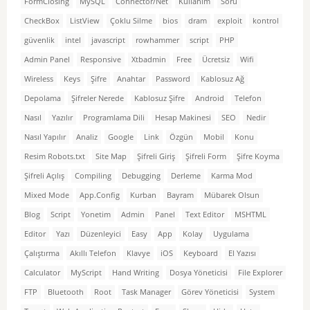
FormClosing
MySQL
Connector/Net
Kullanım
Soru
CheckBox
ListView
Çoklu Silme
bios
dram
exploit
kontrol
güvenlik
intel
javascript
rowhammer
script
PHP
Admin Panel
Responsive
Xtbadmin
Free
Ücretsiz
Wifi
Wireless
Keys
Şifre
Anahtar
Password
Kablosuz Ağ
Depolama
Şifreler Nerede
Kablosuz Şifre
Android
Telefon
Nasıl
Yazılır
Programlama Dili
Hesap Makinesi
SEO
Nedir
Nasıl Yapılır
Analiz
Google
Link
Özgün
Mobil
Konu
Resim Robots.txt
Site Map
Şifreli Giriş
Şifreli Form
Şifre Koyma
Şifreli Açılış
Compiling
Debugging
Derleme
Karma Mod
Mixed Mode
App.Config
Kurban
Bayram
Mübarek Olsun
Blog
Script
Yonetim
Admin
Panel
Text Editor
MSHTML
Editor
Yazı
Düzenleyici
Easy
App
Kolay
Uygulama
Çalıştırma
Akıllı Telefon
Klavye
iOS
Keyboard
El Yazısı
Calculator
MyScript
Hand Writing
Dosya Yöneticisi
File Explorer
FTP
Bluetooth
Root
Task Manager
Görev Yöneticisi
System