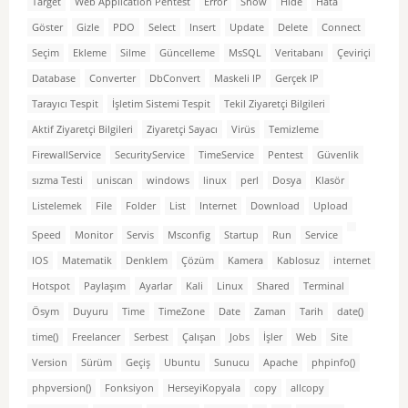
Target
Web Application Pentest
Error
Show
Hide
Hata
Göster
Gizle
PDO
Select
Insert
Update
Delete
Connect
Seçim
Ekleme
Silme
Güncelleme
MsSQL
Veritabanı
Çeviriçi
Database
Converter
DbConvert
Maskeli IP
Gerçek IP
Tarayıcı Tespit
İşletim Sistemi Tespit
Tekil Ziyaretçi Bilgileri
Aktif Ziyaretçi Bilgileri
Ziyaretçi Sayacı
Virüs
Temizleme
FirewallService
SecurityService
TimeService
Pentest
Güvenlik
sızma Testi
uniscan
windows
linux
perl
Dosya
Klasör
Listelemek
File
Folder
List
Internet
Download
Upload
Speed
Monitor
Servis
Msconfig
Startup
Run
Service
IOS
Matematik
Denklem
Çözüm
Kamera
Kablosuz
internet
Hotspot
Paylaşım
Ayarlar
Kali
Linux
Shared
Terminal
Ösym
Duyuru
Time
TimeZone
Date
Zaman
Tarih
date()
time()
Freelancer
Serbest
Çalışan
Jobs
İşler
Web
Site
Version
Sürüm
Geçiş
Ubuntu
Sunucu
Apache
phpinfo()
phpversion()
Fonksiyon
HerseyiKopyala
copy
allcopy