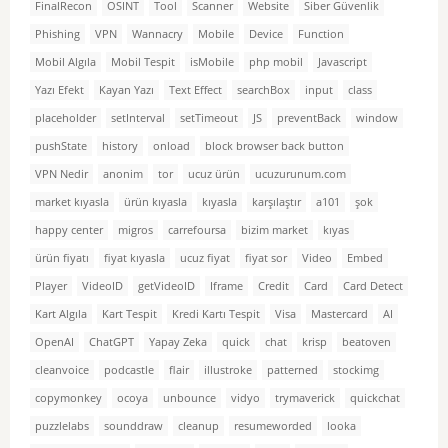
FinalRecon
OSINT
Tool
Scanner
Website
Siber Güvenlik
Phishing
VPN
Wannacry
Mobile
Device
Function
Mobil Algıla
Mobil Tespit
isMobile
php mobil
Javascript
Yazı Efekt
Kayan Yazı
Text Effect
searchBox
input
class
placeholder
setInterval
setTimeout
JS
preventBack
window
pushState
history
onload
block browser back button
VPN Nedir
anonim
tor
ucuz ürün
ucuzurunum.com
market kıyasla
ürün kıyasla
kıyasla
karşılaştır
a101
şok
happy center
migros
carrefoursa
bizim market
kıyas
ürün fiyatı
fiyat kıyasla
ucuz fiyat
fiyat sor
Video
Embed
Player
VideoID
getVideoID
Iframe
Credit
Card
Card Detect
Kart Algıla
Kart Tespit
Kredi Kartı Tespit
Visa
Mastercard
AI
OpenAI
ChatGPT
Yapay Zeka
quick
chat
krisp
beatoven
cleanvoice
podcastle
flair
illustroke
patterned
stockimg
copymonkey
ocoya
unbounce
vidyo
trymaverick
quickchat
puzzlelabs
sounddraw
cleanup
resumeworded
looka