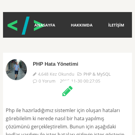
ANASAYFA
HAKKIMDA
İLETİŞİM
PHP Hata Yönetimi
4,648 Kez Okundu
PHP & MySQL
0 Yorum
2015-11-30 00:27:05
Php ile hazırladığımız sistemler için oluşan hataları
görebilelim ki nerede nasıl bir hata yapılmış
çözümünü gerçekleştirelim. Bunun için aşağıdaki
kodlar yardımı ile ister hataları gizleyin ister gösterin.