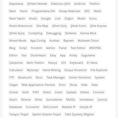
Depolama
Şifreler Nerede
Kablosuz Şifre
Android
Telefon
Nasıl
Yazılır
Programlama Dili
Hesap Makinesi
SEO
Nedir
Nasıl Yapılır
Analiz
Google
Link
Özgün
Mobil
Konu
Resim Robots.txt
Site Map
Şifreli Giriş
Şifreli Form
Şifre Koyma
Şifreli Açılış
Compiling
Debugging
Derleme
Karma Mod
Mixed Mode
App.Config
Kurban
Bayram
Mübarek Olsun
Blog
Script
Yonetim
Admin
Panel
Text Editor
MSHTML
Editor
Yazı
Düzenleyici
Easy
App
Kolay
Uygulama
Çalıştırma
Akıllı Telefon
Klavye
iOS
Keyboard
El Yazısı
Calculator
MyScript
Hand Writing
Dosya Yöneticisi
File Explorer
FTP
Bluetooth
Root
Task Manager
Görev Yöneticisi
System
Target
Web Application Pentest
Error
Show
Hide
Hata
Göster
Gizle
PDO
Select
Insert
Update
Delete
Connect
Seçim
Ekleme
Silme
Güncelleme
MsSQL
Veritabanı
Çeviriçi
Database
Converter
DbConvert
Maskeli IP
Gerçek IP
Tarayıcı Tespit
İşletim Sistemi Tespit
Tekil Ziyaretçi Bilgileri