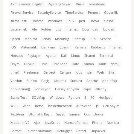
Aktif Ziyaretçi Bilgileri
Ziyaretçi Sayacı
Virüs
Temizleme
FirewallService
SecurityService
TimeService
Pentest
Güvenlik
sızma Testi
uniscan
windows
linux
perl
Dosya
Klasör
Listelemek
File
Folder
List
Internet
Download
Upload
Speed
Monitor
Servis
Msconfig
Startup
Run
Service
IOS
Matematik
Denklem
Çözüm
Kamera
Kablosuz
internet
Hotspot
Paylaşım
Ayarlar
Kali
Linux
Shared
Terminal
Ösym
Duyuru
Time
TimeZone
Date
Zaman
Tarih
date()
time()
Freelancer
Serbest
Çalışan
Jobs
İşler
Web
Site
Version
Sürüm
Geçiş
Ubuntu
Sunucu
Apache
phpinfo()
phpversion()
Fonksiyon
HerseyiKopyala
copy
allcopy
Sızma Testi
SQLMap
Windows
Python
8
10
HotSpot
Wi-Fi
Wlan
netsh
hostednetwork
AutoWlan
Js
Geri Sayım
TextArea
Otomatik Kayıt
Sayac
Saniye
CountDown
XtbadminV2
Ajax
JavaScript
NumaraFormat
Phone
Number
Format
TelefonNumarası
Debugger
Detect
Unpacker