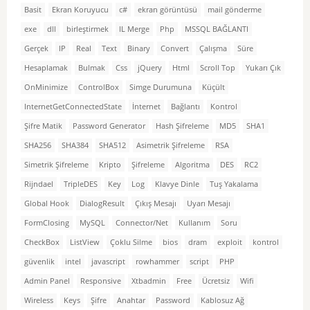
Basit
Ekran Koruyucu
c#
ekran görüntüsü
mail gönderme
exe
dll
birleştirmek
IL Merge
Php
MSSQL BAĞLANTI
Gerçek
IP
Real
Text
Binary
Convert
Çalışma
Süre
Hesaplamak
Bulmak
Css
jQuery
Html
Scroll Top
Yukarı Çık
OnMinimize
ControlBox
Simge Durumuna
Küçült
InternetGetConnectedState
İnternet
Bağlantı
Kontrol
Şifre Matik
Password Generator
Hash Şifreleme
MD5
SHA1
SHA256
SHA384
SHA512
Asimetrik Şifreleme
RSA
Simetrik Şifreleme
Kripto
Şifreleme
Algoritma
DES
RC2
Rijndael
TripleDES
Key
Log
Klavye Dinle
Tuş Yakalama
Global Hook
DialogResult
Çıkış Mesajı
Uyarı Mesajı
FormClosing
MySQL
Connector/Net
Kullanım
Soru
CheckBox
ListView
Çoklu Silme
bios
dram
exploit
kontrol
güvenlik
intel
javascript
rowhammer
script
PHP
Admin Panel
Responsive
Xtbadmin
Free
Ücretsiz
Wifi
Wireless
Keys
Şifre
Anahtar
Password
Kablosuz Ağ