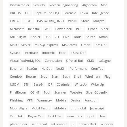
Disassembler
Security
ReverseEngineering
Algorithm
Mac
DKHOS
CTF
Capture The Flag
Forensic
Trivia
Intelligence
CRC32
CRYPT
PASSWORD_HASH
Win10
Store
Mağaza
Microsoft
ReInstall
WSL
PowerShell
POST
Cyber
Siber
Adli Bilişim
Hacker
USB
CD
Live
Tools
Bruter
Nmap
MSSQL Server
MS SQL Express
MS Access
Oracle
IBM DB2
Sybase
Interbase
Informix
Excel
dBase Dbf
Visual FoxProMySQL
Connection
Şifreleri Bul
CMD
LaZagne
Ethernet
TuxCut
NetCut
NetKill
Performans
CronTab
CronJob
Restart
Stop
Start
Bash
Shell
WireShark
Flag
USOM
BTK
Base64
QR
Çözümler
WriteUp
Write-Up
FinalRecon
OSINT
Tool
Scanner
Website
Siber Güvenlik
Phishing
VPN
Wannacry
Mobile
Device
Function
Mobil Algıla
Mobil Tespit
isMobile
php mobil
Javascript
Yazı Efekt
Kayan Yazı
Text Effect
searchBox
input
class
placeholder
setInterval
setTimeout
JS
preventBack
window