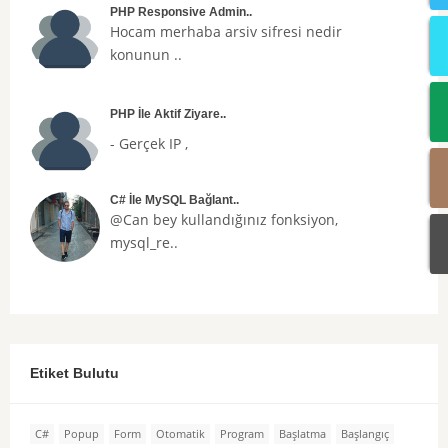
PHP Responsive Admin..
Hocam merhaba arsiv sifresi nedir
konunun ..
PHP İle Aktif Ziyare..
- Gerçek IP ,
C# İle MySQL Bağlant..
@Can bey kullandığınız fonksiyon,
mysql_re..
Etiket Bulutu
C#
Popup
Form
Otomatik
Program
Başlatma
Başlangıç