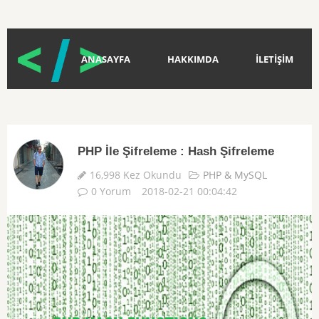
ANASAYFA
HAKKIMDA
İLETİŞİM
PHP İle Şifreleme : Hash Şifreleme
16,998 Kez Okundu
PHP & MySQL
0 Yorum
2018-02-21 00:04:42