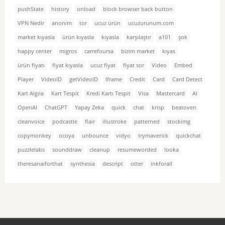
pushState
history
onload
block browser back button
VPN Nedir
anonim
tor
ucuz ürün
ucuzurunum.com
market kıyasla
ürün kıyasla
kıyasla
karşılaştır
a101
şok
happy center
migros
carrefoursa
bizim market
kıyas
ürün fiyatı
fiyat kıyasla
ucuz fiyat
fiyat sor
Video
Embed
Player
VideoID
getVideoID
Iframe
Credit
Card
Card Detect
Kart Algıla
Kart Tespit
Kredi Kartı Tespit
Visa
Mastercard
AI
OpenAI
ChatGPT
Yapay Zeka
quick
chat
krisp
beatoven
cleanvoice
podcastle
flair
illustroke
patterned
stockimg
copymonkey
ocoya
unbounce
vidyo
trymaverick
quickchat
puzzlelabs
sounddraw
cleanup
resumeworded
looka
theresanaiforthat
synthesia
descript
otter
inkforall