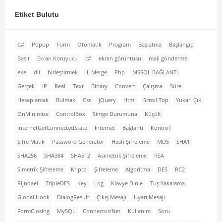
Etiket Bulutu
C#
Popup
Form
Otomatik
Program
Başlatma
Başlangıç
Basit
Ekran Koruyucu
c#
ekran görüntüsü
mail gönderme
exe
dll
birleştirmek
IL Merge
Php
MSSQL BAĞLANTI
Gerçek
IP
Real
Text
Binary
Convert
Çalışma
Süre
Hesaplamak
Bulmak
Css
jQuery
Html
Scroll Top
Yukarı Çık
OnMinimize
ControlBox
Simge Durumuna
Küçült
InternetGetConnectedState
İnternet
Bağlantı
Kontrol
Şifre Matik
Password Generator
Hash Şifreleme
MD5
SHA1
SHA256
SHA384
SHA512
Asimetrik Şifreleme
RSA
Simetrik Şifreleme
Kripto
Şifreleme
Algoritma
DES
RC2
Rijndael
TripleDES
Key
Log
Klavye Dinle
Tuş Yakalama
Global Hook
DialogResult
Çıkış Mesajı
Uyarı Mesajı
FormClosing
MySQL
Connector/Net
Kullanım
Soru