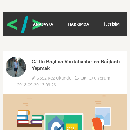
ANASAYFA
HAKKIMDA
İLETİŞİM
C# İle Başlıca Veritabanlarına Bağlantı
Yapmak
6,552 Kez Okundu
C#
0 Yorum
2018-09-20 13:09:28