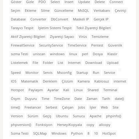
Göster
Gizle
PDO
Select
Insert
Update
Delete
Connect
Seçim
Ekleme
Silme
Güncelleme
MsSQL
Veritabanı
Çeviriçi
Database
Converter
DbConvert
Maskeli IP
Gerçek IP
Tarayıcı Tespit
İşletim Sistemi Tespit
Tekil Ziyaretçi Bilgileri
Aktif Ziyaretçi Bilgileri
Ziyaretçi Sayacı
Virüs
Temizleme
FirewallService
SecurityService
TimeService
Pentest
Güvenlik
sızma Testi
uniscan
windows
linux
perl
Dosya
Klasör
Listelemek
File
Folder
List
Internet
Download
Upload
Speed
Monitor
Servis
Msconfig
Startup
Run
Service
IOS
Matematik
Denklem
Çözüm
Kamera
Kablosuz
internet
Hotspot
Paylaşım
Ayarlar
Kali
Linux
Shared
Terminal
Ösym
Duyuru
Time
TimeZone
Date
Zaman
Tarih
date()
time()
Freelancer
Serbest
Çalışan
Jobs
İşler
Web
Site
Version
Sürüm
Geçiş
Ubuntu
Sunucu
Apache
phpinfo()
phpversion()
Fonksiyon
HerseyiKopyala
copy
allcopy
Sızma Testi
SQLMap
Windows
Python
8
10
HotSpot