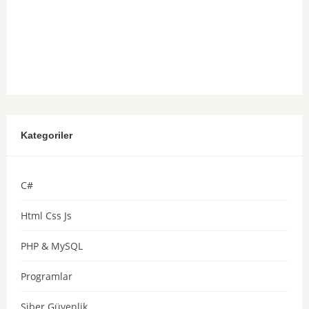
Kategoriler
C#
Html Css Js
PHP & MySQL
Programlar
Siber Güvenlik