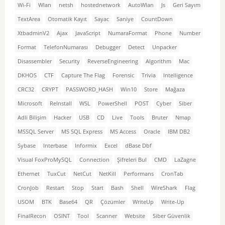
Wi-Fi
Wlan
netsh
hostednetwork
AutoWlan
Js
Geri Sayım
TextArea
Otomatik Kayıt
Sayac
Saniye
CountDown
XtbadminV2
Ajax
JavaScript
NumaraFormat
Phone
Number
Format
TelefonNumarası
Debugger
Detect
Unpacker
Disassembler
Security
ReverseEngineering
Algorithm
Mac
DKHOS
CTF
Capture The Flag
Forensic
Trivia
Intelligence
CRC32
CRYPT
PASSWORD_HASH
Win10
Store
Mağaza
Microsoft
ReInstall
WSL
PowerShell
POST
Cyber
Siber
Adli Bilişim
Hacker
USB
CD
Live
Tools
Bruter
Nmap
MSSQL Server
MS SQL Express
MS Access
Oracle
IBM DB2
Sybase
Interbase
Informix
Excel
dBase Dbf
Visual FoxProMySQL
Connection
Şifreleri Bul
CMD
LaZagne
Ethernet
TuxCut
NetCut
NetKill
Performans
CronTab
CronJob
Restart
Stop
Start
Bash
Shell
WireShark
Flag
USOM
BTK
Base64
QR
Çözümler
WriteUp
Write-Up
FinalRecon
OSINT
Tool
Scanner
Website
Siber Güvenlik