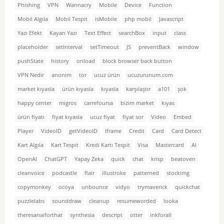
Phishing
VPN
Wannacry
Mobile
Device
Function
Mobil Algıla
Mobil Tespit
isMobile
php mobil
Javascript
Yazı Efekt
Kayan Yazı
Text Effect
searchBox
input
class
placeholder
setInterval
setTimeout
JS
preventBack
window
pushState
history
onload
block browser back button
VPN Nedir
anonim
tor
ucuz ürün
ucuzurunum.com
market kıyasla
ürün kıyasla
kıyasla
karşılaştır
a101
şok
happy center
migros
carrefoursa
bizim market
kıyas
ürün fiyatı
fiyat kıyasla
ucuz fiyat
fiyat sor
Video
Embed
Player
VideoID
getVideoID
Iframe
Credit
Card
Card Detect
Kart Algıla
Kart Tespit
Kredi Kartı Tespit
Visa
Mastercard
AI
OpenAI
ChatGPT
Yapay Zeka
quick
chat
krisp
beatoven
cleanvoice
podcastle
flair
illustroke
patterned
stockimg
copymonkey
ocoya
unbounce
vidyo
trymaverick
quickchat
puzzlelabs
sounddraw
cleanup
resumeworded
looka
theresanaiforthat
synthesia
descript
otter
inkforall