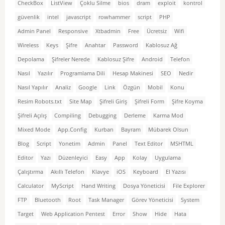
CheckBox
ListView
Çoklu Silme
bios
dram
exploit
kontrol
güvenlik
intel
javascript
rowhammer
script
PHP
Admin Panel
Responsive
Xtbadmin
Free
Ücretsiz
Wifi
Wireless
Keys
Şifre
Anahtar
Password
Kablosuz Ağ
Depolama
Şifreler Nerede
Kablosuz Şifre
Android
Telefon
Nasıl
Yazılır
Programlama Dili
Hesap Makinesi
SEO
Nedir
Nasıl Yapılır
Analiz
Google
Link
Özgün
Mobil
Konu
Resim Robots.txt
Site Map
Şifreli Giriş
Şifreli Form
Şifre Koyma
Şifreli Açılış
Compiling
Debugging
Derleme
Karma Mod
Mixed Mode
App.Config
Kurban
Bayram
Mübarek Olsun
Blog
Script
Yonetim
Admin
Panel
Text Editor
MSHTML
Editor
Yazı
Düzenleyici
Easy
App
Kolay
Uygulama
Çalıştırma
Akıllı Telefon
Klavye
iOS
Keyboard
El Yazısı
Calculator
MyScript
Hand Writing
Dosya Yöneticisi
File Explorer
FTP
Bluetooth
Root
Task Manager
Görev Yöneticisi
System
Target
Web Application Pentest
Error
Show
Hide
Hata