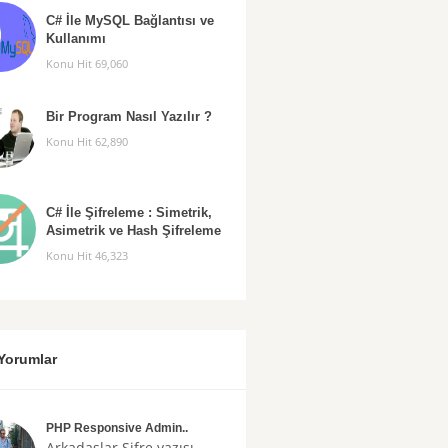
C# İle MySQL Bağlantısı ve
Kullanımı
Konu Hit 69,060
Bir Program Nasıl Yazılır ?
Konu Hit 62,890
C# İle Şifreleme : Simetrik,
Asimetrik ve Hash Şifreleme
Konu Hit 46,323
Yorumlar
PHP Responsive Admin..
Arkadaşlar
Şifre
yazısı