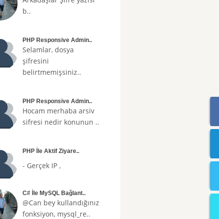
b..
PHP Responsive Admin..
Selamlar, dosya
şifresini
belirtmemişsiniz..
PHP Responsive Admin..
Hocam merhaba arsiv
sifresi nedir konunun ..
PHP İle Aktif Ziyare..
- Gerçek IP ,
C# İle MySQL Bağlant..
@Can bey kullandığınız
fonksiyon, mysql_re..