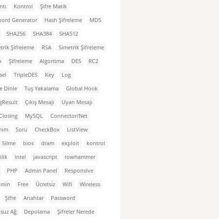
ntı
Kontrol
Şifre Matik
word Generator
Hash Şifreleme
MD5
SHA256
SHA384
SHA512
trik Şifreleme
RSA
Simetrik Şifreleme
o
Şifreleme
Algoritma
DES
RC2
ael
TripleDES
Key
Log
e Dinle
Tuş Yakalama
Global Hook
gResult
Çıkış Mesajı
Uyarı Mesajı
Closing
MySQL
Connector/Net
nım
Soru
CheckBox
ListView
 Silme
bios
dram
exploit
kontrol
lik
intel
javascript
rowhammer
PHP
Admin Panel
Responsive
dmin
Free
Ücretsiz
Wifi
Wireless
Şifre
Anahtar
Password
suz Ağ
Depolama
Şifreler Nerede