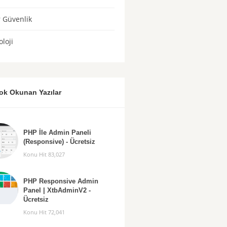
r Güvenlik
loji
ok Okunan Yazılar
PHP İle Admin Paneli
(Responsive) - Ücretsiz
Konu Hit 83,027
PHP Responsive Admin
Panel | XtbAdminV2 -
Ücretsiz
Konu Hit 72,041