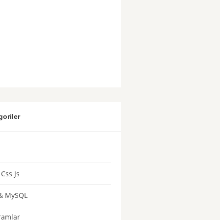
goriler
Css Js
& MySQL
ramlar