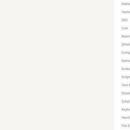
Kablo
Yazılı
SEO
Link
Resim
Şifre
Comp
Karm
Kurb
Script
Text 
Düzen
Çalış
Keyb
Hand 
File 