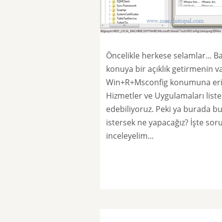
Öncelikle herkese selamlar... B
konuya bir açıklık getirmenin 
Win+R+Msconfig konumuna erişi
Hizmetler ve Uygulamaları liste
edebiliyoruz. Peki ya burada b
istersek ne yapacağız? İşte so
inceleyelim...