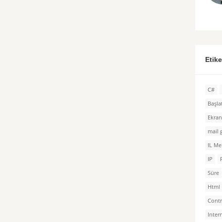
Etik
C#
Başl
Ekra
mail
IL Me
IP
Süre
Html
Cont
Inter