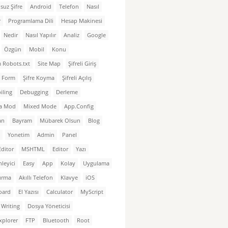
suz Şifre
Android
Telefon
Nasıl
r
Programlama Dili
Hesap Makinesi
Nedir
Nasıl Yapılır
Analiz
Google
Özgün
Mobil
Konu
 Robots.txt
Site Map
Şifreli Giriş
li Form
Şifre Koyma
Şifreli Açılış
iling
Debugging
Derleme
a Mod
Mixed Mode
App.Config
an
Bayram
Mübarek Olsun
Blog
Yonetim
Admin
Panel
Editor
MSHTML
Editor
Yazı
leyici
Easy
App
Kolay
Uygulama
tırma
Akıllı Telefon
Klavye
iOS
oard
El Yazısı
Calculator
MyScript
Writing
Dosya Yöneticisi
Explorer
FTP
Bluetooth
Root