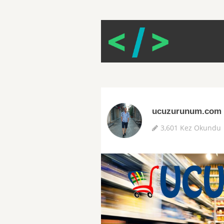
ucuzurunum.com |
3,601 Kez Okundu