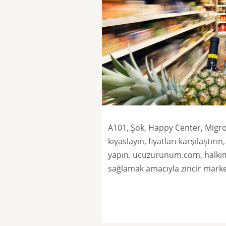
A101, Şok, Happy Center, Migro
kıyaslayın, fiyatları karşılaştı
yapın. ucuzurunum.com, halkım
sağlamak amacıyla zincir market