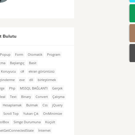
et Bulutu
Popup
Form
Otomatik
Program
atma
Başlangıç
Basit
n Koruyucu
c#
ekran görüntüsü
 gönderme
exe
dll
birleştirmek
rge
Php
MSSQL BAĞLANTI
Gerçek
Real
Text
Binary
Convert
Çalışma
Hesaplamak
Bulmak
Css
jQuery
Scroll Top
Yukarı Çık
OnMinimize
rolBox
Simge Durumuna
Küçült
netGetConnectedState
İnternet