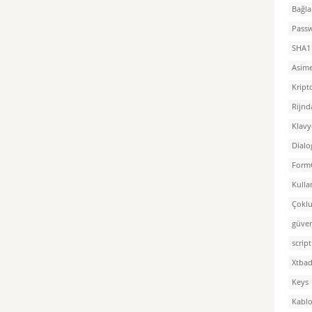
Bağla
Pass
SHA1
Asime
Kript
Rijnd
Klavy
Dialo
Form
Kulla
Çoklu
güven
script
Xtba
Keys
Kablo