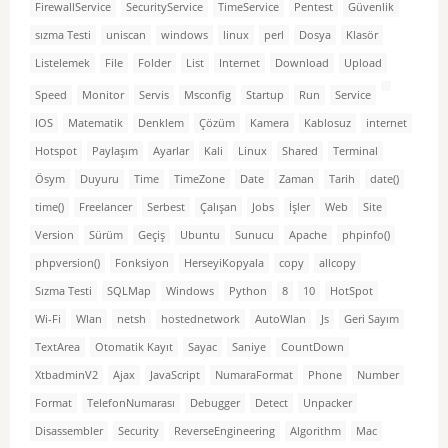
FirewallService
SecurityService
TimeService
Pentest
Güvenlik
sızma Testi
uniscan
windows
linux
perl
Dosya
Klasör
Listelemek
File
Folder
List
Internet
Download
Upload
Speed
Monitor
Servis
Msconfig
Startup
Run
Service
IOS
Matematik
Denklem
Çözüm
Kamera
Kablosuz
internet
Hotspot
Paylaşım
Ayarlar
Kali
Linux
Shared
Terminal
Ösym
Duyuru
Time
TimeZone
Date
Zaman
Tarih
date()
time()
Freelancer
Serbest
Çalışan
Jobs
İşler
Web
Site
Version
Sürüm
Geçiş
Ubuntu
Sunucu
Apache
phpinfo()
phpversion()
Fonksiyon
HerseyiKopyala
copy
allcopy
Sızma Testi
SQLMap
Windows
Python
8
10
HotSpot
Wi-Fi
Wlan
netsh
hostednetwork
AutoWlan
Js
Geri Sayım
TextArea
Otomatik Kayıt
Sayac
Saniye
CountDown
XtbadminV2
Ajax
JavaScript
NumaraFormat
Phone
Number
Format
TelefonNumarası
Debugger
Detect
Unpacker
Disassembler
Security
ReverseEngineering
Algorithm
Mac