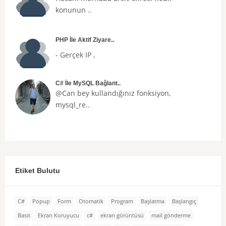
konunun ..
PHP İle Aktif Ziyare..
- Gerçek IP ,
C# İle MySQL Bağlant..
@Can bey kullandığınız fonksiyon,
mysql_re..
Etiket Bulutu
C#
Popup
Form
Otomatik
Program
Başlatma
Başlangıç
Basit
Ekran Koruyucu
c#
ekran görüntüsü
mail gönderme