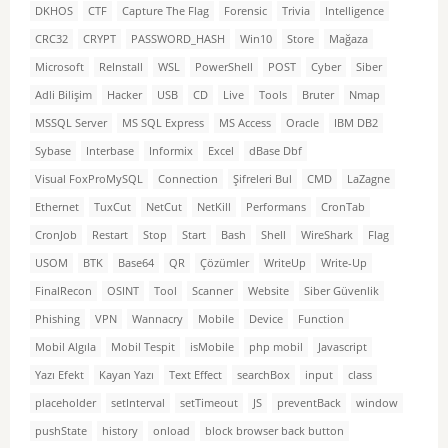
DKHOS
CTF
Capture The Flag
Forensic
Trivia
Intelligence
CRC32
CRYPT
PASSWORD_HASH
Win10
Store
Mağaza
Microsoft
ReInstall
WSL
PowerShell
POST
Cyber
Siber
Adli Bilişim
Hacker
USB
CD
Live
Tools
Bruter
Nmap
MSSQL Server
MS SQL Express
MS Access
Oracle
IBM DB2
Sybase
Interbase
Informix
Excel
dBase Dbf
Visual FoxProMySQL
Connection
Şifreleri Bul
CMD
LaZagne
Ethernet
TuxCut
NetCut
NetKill
Performans
CronTab
CronJob
Restart
Stop
Start
Bash
Shell
WireShark
Flag
USOM
BTK
Base64
QR
Çözümler
WriteUp
Write-Up
FinalRecon
OSINT
Tool
Scanner
Website
Siber Güvenlik
Phishing
VPN
Wannacry
Mobile
Device
Function
Mobil Algıla
Mobil Tespit
isMobile
php mobil
Javascript
Yazı Efekt
Kayan Yazı
Text Effect
searchBox
input
class
placeholder
setInterval
setTimeout
JS
preventBack
window
pushState
history
onload
block browser back button