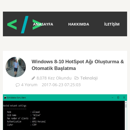
ANASAYFA
HAKKIMDA
İLETİŞİM
Windows 8-10 HotSpot Ağı Oluşturma &
Otomatik Başlatma
8,078 Kez Okundu
Teknoloji
4 Yorum
2017-06-23 07:25:03