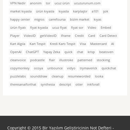
VPN Nedir
anonim
tor
ucuz ürün
ucuzurunum.com
market kıyasla
ürün kıyasla
kıyasla
karşılaştır
a101
şok
happy center
migros
carrefoursa
bizim market
kıyas
ürün fiyatı
fiyat kıyasla
ucuz fiyat
fiyat sor
Video
Embed
Player
VideoID
getVideoID
Iframe
Credit
Card
Card Detect
Kart Algıla
Kart Tespit
Kredi Kartı Tespit
Visa
Mastercard
AI
OpenAI
ChatGPT
Yapay Zeka
quick
chat
krisp
beatoven
cleanvoice
podcastle
flair
illustroke
patterned
stockimg
copymonkey
ocoya
unbounce
vidyo
trymaverick
quickchat
puzzlelabs
sounddraw
cleanup
resumeworded
looka
theresanaiforthat
synthesia
descript
otter
inkforall
Copyright © 2015 Bir Yazılım Geliştiricinin Not Defteri -