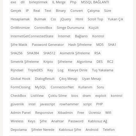
exe
dll
birleştirmek
IL Merge
Php
MSSQL BAĞLANTI
Gerçek
IP
Real
Text
Binary
Convert
Çalışma
Süre
Hesaplamak
Bulmak
Css
jQuery
Html
Scroll Top
Yukarı Çık
OnMinimize
ControlBox
Simge Durumuna
Küçült
InternetGetConnectedState
İnternet
Bağlantı
Kontrol
Şifre Matik
Password Generator
Hash Şifreleme
MD5
SHA1
SHA256
SHA384
SHA512
Asimetrik Şifreleme
RSA
Simetrik Şifreleme
Kripto
Şifreleme
Algoritma
DES
RC2
Rijndael
TripleDES
Key
Log
Klavye Dinle
Tuş Yakalama
Global Hook
DialogResult
Çıkış Mesajı
Uyarı Mesajı
FormClosing
MySQL
Connector/Net
Kullanım
Soru
CheckBox
ListView
Çoklu Silme
bios
dram
exploit
kontrol
güvenlik
intel
javascript
rowhammer
script
PHP
Admin Panel
Responsive
Xtbadmin
Free
Ücretsiz
Wifi
Wireless
Keys
Şifre
Anahtar
Password
Kablosuz Ağ
Depolama
Şifreler Nerede
Kablosuz Şifre
Android
Telefon