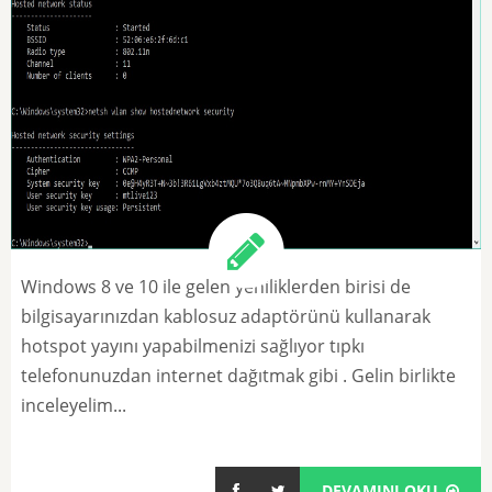
Windows 8 ve 10 ile gelen yeniliklerden birisi de
bilgisayarınızdan kablosuz adaptörünü kullanarak
hotspot yayını yapabilmenizi sağlıyor tıpkı
telefonunuzdan internet dağıtmak gibi . Gelin birlikte
inceleyelim...
DEVAMINI OKU