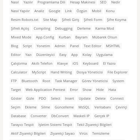
Nasıl
Yazılır
Programlama Dili
Hesap Makinesi
SEO
Nedir
Nasıl Yapılır
Analiz
Google
Link
Özgün
Mobil
Konu
Resim Robots.txt
Site Map
Şifreli Giriş
Şifreli Form
Şifre Koyma
Şifreli Açılış
Compiling
Debugging
Derleme
Karma Mod
Mixed Mode
App.Config
Kurban
Bayram
Mübarek Olsun
Blog
Script
Yonetim
Admin
Panel
Text Editor
MSHTML
Editor
Yazı
Düzenleyici
Easy
App
Kolay
Uygulama
Çalıştırma
Akıllı Telefon
Klavye
iOS
Keyboard
El Yazısı
Calculator
MyScript
Hand Writing
Dosya Yöneticisi
File Explorer
FTP
Bluetooth
Root
Task Manager
Görev Yöneticisi
System
Target
Web Application Pentest
Error
Show
Hide
Hata
Göster
Gizle
PDO
Select
Insert
Update
Delete
Connect
Seçim
Ekleme
Silme
Güncelleme
MsSQL
Veritabanı
Çeviriçi
Database
Converter
DbConvert
Maskeli IP
Gerçek IP
Tarayıcı Tespit
İşletim Sistemi Tespit
Tekil Ziyaretçi Bilgileri
Aktif Ziyaretçi Bilgileri
Ziyaretçi Sayacı
Virüs
Temizleme