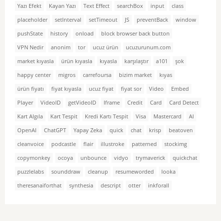
Yazı Efekt
Kayan Yazı
Text Effect
searchBox
input
class
placeholder
setInterval
setTimeout
JS
preventBack
window
pushState
history
onload
block browser back button
VPN Nedir
anonim
tor
ucuz ürün
ucuzurunum.com
market kıyasla
ürün kıyasla
kıyasla
karşılaştır
a101
şok
happy center
migros
carrefoursa
bizim market
kıyas
ürün fiyatı
fiyat kıyasla
ucuz fiyat
fiyat sor
Video
Embed
Player
VideoID
getVideoID
Iframe
Credit
Card
Card Detect
Kart Algıla
Kart Tespit
Kredi Kartı Tespit
Visa
Mastercard
AI
OpenAI
ChatGPT
Yapay Zeka
quick
chat
krisp
beatoven
cleanvoice
podcastle
flair
illustroke
patterned
stockimg
copymonkey
ocoya
unbounce
vidyo
trymaverick
quickchat
puzzlelabs
sounddraw
cleanup
resumeworded
looka
theresanaiforthat
synthesia
descript
otter
inkforall