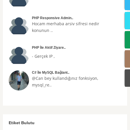
PHP Responsive Admin..
Hocam merhaba arsiv sifresi nedir
konunun ..
PHP İle Aktif Ziyare..
- Gerçek IP ,
C# İle MySQL Bağlant..
@Can bey kullandığınız fonksiyon,
mysql_re..
Etiket Bulutu