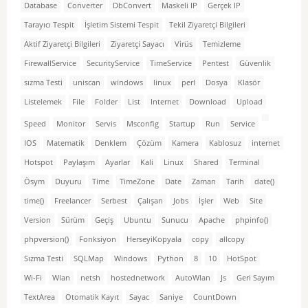
Database
Converter
DbConvert
Maskeli IP
Gerçek IP
Tarayıcı Tespit
İşletim Sistemi Tespit
Tekil Ziyaretçi Bilgileri
Aktif Ziyaretçi Bilgileri
Ziyaretçi Sayacı
Virüs
Temizleme
FirewallService
SecurityService
TimeService
Pentest
Güvenlik
sızma Testi
uniscan
windows
linux
perl
Dosya
Klasör
Listelemek
File
Folder
List
Internet
Download
Upload
Speed
Monitor
Servis
Msconfig
Startup
Run
Service
IOS
Matematik
Denklem
Çözüm
Kamera
Kablosuz
internet
Hotspot
Paylaşım
Ayarlar
Kali
Linux
Shared
Terminal
Ösym
Duyuru
Time
TimeZone
Date
Zaman
Tarih
date()
time()
Freelancer
Serbest
Çalışan
Jobs
İşler
Web
Site
Version
Sürüm
Geçiş
Ubuntu
Sunucu
Apache
phpinfo()
phpversion()
Fonksiyon
HerseyiKopyala
copy
allcopy
Sızma Testi
SQLMap
Windows
Python
8
10
HotSpot
Wi-Fi
Wlan
netsh
hostednetwork
AutoWlan
Js
Geri Sayım
TextArea
Otomatik Kayıt
Sayac
Saniye
CountDown