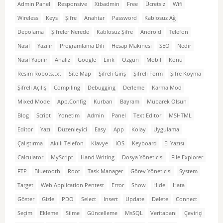
Admin Panel
Responsive
Xtbadmin
Free
Ücretsiz
Wifi
Wireless
Keys
Şifre
Anahtar
Password
Kablosuz Ağ
Depolama
Şifreler Nerede
Kablosuz Şifre
Android
Telefon
Nasıl
Yazılır
Programlama Dili
Hesap Makinesi
SEO
Nedir
Nasıl Yapılır
Analiz
Google
Link
Özgün
Mobil
Konu
Resim Robots.txt
Site Map
Şifreli Giriş
Şifreli Form
Şifre Koyma
Şifreli Açılış
Compiling
Debugging
Derleme
Karma Mod
Mixed Mode
App.Config
Kurban
Bayram
Mübarek Olsun
Blog
Script
Yonetim
Admin
Panel
Text Editor
MSHTML
Editor
Yazı
Düzenleyici
Easy
App
Kolay
Uygulama
Çalıştırma
Akıllı Telefon
Klavye
iOS
Keyboard
El Yazısı
Calculator
MyScript
Hand Writing
Dosya Yöneticisi
File Explorer
FTP
Bluetooth
Root
Task Manager
Görev Yöneticisi
System
Target
Web Application Pentest
Error
Show
Hide
Hata
Göster
Gizle
PDO
Select
Insert
Update
Delete
Connect
Seçim
Ekleme
Silme
Güncelleme
MsSQL
Veritabanı
Çeviriçi