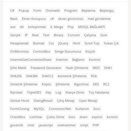
C#
Popup
Form
Otomatik
Program
Başlatma
Başlangıç
Basit
Ekran Koruyucu
c#
ekran görüntüsü
mail gönderme
exe
dll
birleştirmek
IL Merge
Php
MSSQL BAĞLANTI
Gerçek
IP
Real
Text
Binary
Convert
Çalışma
Süre
Hesaplamak
Bulmak
Css
jQuery
Html
Scroll Top
Yukarı Çık
OnMinimize
ControlBox
Simge Durumuna
Küçült
InternetGetConnectedState
İnternet
Bağlantı
Kontrol
Şifre Matik
Password Generator
Hash Şifreleme
MD5
SHA1
SHA256
SHA384
SHA512
Asimetrik Şifreleme
RSA
Simetrik Şifreleme
Kripto
Şifreleme
Algoritma
DES
RC2
Rijndael
TripleDES
Key
Log
Klavye Dinle
Tuş Yakalama
Global Hook
DialogResult
Çıkış Mesajı
Uyarı Mesajı
FormClosing
MySQL
Connector/Net
Kullanım
Soru
CheckBox
ListView
Çoklu Silme
bios
dram
exploit
kontrol
güvenlik
intel
javascript
rowhammer
script
PHP