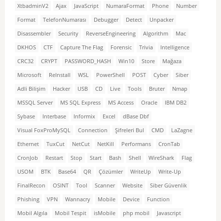
XtbadminV2
Ajax
JavaScript
NumaraFormat
Phone
Number
Format
TelefonNumarası
Debugger
Detect
Unpacker
Disassembler
Security
ReverseEngineering
Algorithm
Mac
DKHOS
CTF
Capture The Flag
Forensic
Trivia
Intelligence
CRC32
CRYPT
PASSWORD_HASH
Win10
Store
Mağaza
Microsoft
ReInstall
WSL
PowerShell
POST
Cyber
Siber
Adli Bilişim
Hacker
USB
CD
Live
Tools
Bruter
Nmap
MSSQL Server
MS SQL Express
MS Access
Oracle
IBM DB2
Sybase
Interbase
Informix
Excel
dBase Dbf
Visual FoxProMySQL
Connection
Şifreleri Bul
CMD
LaZagne
Ethernet
TuxCut
NetCut
NetKill
Performans
CronTab
CronJob
Restart
Stop
Start
Bash
Shell
WireShark
Flag
USOM
BTK
Base64
QR
Çözümler
WriteUp
Write-Up
FinalRecon
OSINT
Tool
Scanner
Website
Siber Güvenlik
Phishing
VPN
Wannacry
Mobile
Device
Function
Mobil Algıla
Mobil Tespit
isMobile
php mobil
Javascript