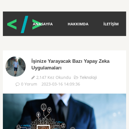
ANASAYFA
HAKKIMDA
İLETİŞİM
İşinize Yarayacak Bazı Yapay Zeka
Uygulamaları
2,147 Kez Okundu
Teknoloji
0 Yorum
2023-03-16 14:09:36