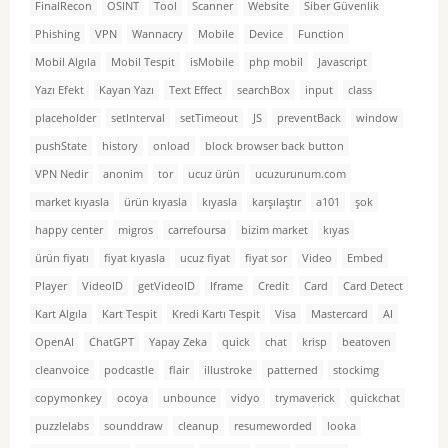
FinalRecon
OSINT
Tool
Scanner
Website
Siber Güvenlik
Phishing
VPN
Wannacry
Mobile
Device
Function
Mobil Algıla
Mobil Tespit
isMobile
php mobil
Javascript
Yazı Efekt
Kayan Yazı
Text Effect
searchBox
input
class
placeholder
setInterval
setTimeout
JS
preventBack
window
pushState
history
onload
block browser back button
VPN Nedir
anonim
tor
ucuz ürün
ucuzurunum.com
market kıyasla
ürün kıyasla
kıyasla
karşılaştır
a101
şok
happy center
migros
carrefoursa
bizim market
kıyas
ürün fiyatı
fiyat kıyasla
ucuz fiyat
fiyat sor
Video
Embed
Player
VideoID
getVideoID
Iframe
Credit
Card
Card Detect
Kart Algıla
Kart Tespit
Kredi Kartı Tespit
Visa
Mastercard
AI
OpenAI
ChatGPT
Yapay Zeka
quick
chat
krisp
beatoven
cleanvoice
podcastle
flair
illustroke
patterned
stockimg
copymonkey
ocoya
unbounce
vidyo
trymaverick
quickchat
puzzlelabs
sounddraw
cleanup
resumeworded
looka