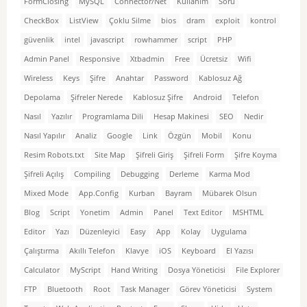
FormClosing
MySQL
Connector/Net
Kullanım
Soru
CheckBox
ListView
Çoklu Silme
bios
dram
exploit
kontrol
güvenlik
intel
javascript
rowhammer
script
PHP
Admin Panel
Responsive
Xtbadmin
Free
Ücretsiz
Wifi
Wireless
Keys
Şifre
Anahtar
Password
Kablosuz Ağ
Depolama
Şifreler Nerede
Kablosuz Şifre
Android
Telefon
Nasıl
Yazılır
Programlama Dili
Hesap Makinesi
SEO
Nedir
Nasıl Yapılır
Analiz
Google
Link
Özgün
Mobil
Konu
Resim Robots.txt
Site Map
Şifreli Giriş
Şifreli Form
Şifre Koyma
Şifreli Açılış
Compiling
Debugging
Derleme
Karma Mod
Mixed Mode
App.Config
Kurban
Bayram
Mübarek Olsun
Blog
Script
Yonetim
Admin
Panel
Text Editor
MSHTML
Editor
Yazı
Düzenleyici
Easy
App
Kolay
Uygulama
Çalıştırma
Akıllı Telefon
Klavye
iOS
Keyboard
El Yazısı
Calculator
MyScript
Hand Writing
Dosya Yöneticisi
File Explorer
FTP
Bluetooth
Root
Task Manager
Görev Yöneticisi
System