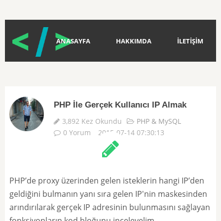
ANASAYFA
HAKKIMDA
İLETİŞİM
PHP İle Gerçek Kullanıcı IP Almak
3,892 Kez Okundu
PHP & MySQL
0 Yorum
2015-07-14 07:30:13
PHP’de proxy üzerinden gelen isteklerin hangi IP’den
geldiğini bulmanın yanı sıra gelen IP'nin maskesinden
arındırılarak gerçek IP adresinin bulunmasını sağlayan
fonksiyonların kod bloğunu inceleyelim.