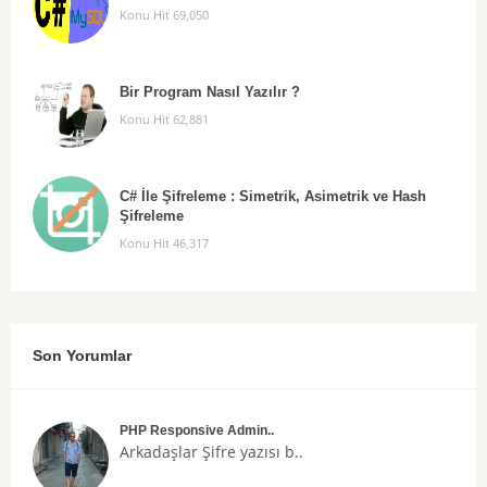
Konu Hit 69,050
Bir Program Nasıl Yazılır ?
Konu Hit 62,881
C# İle Şifreleme : Simetrik, Asimetrik ve Hash
Şifreleme
Konu Hit 46,317
Son Yorumlar
PHP Responsive Admin..
Arkadaşlar
Şifre
yazısı b..