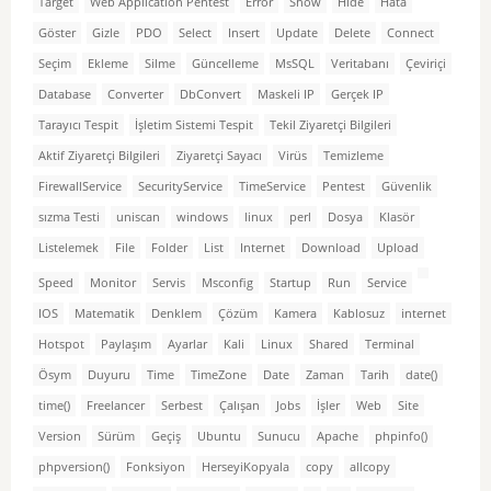
Target
Web Application Pentest
Error
Show
Hide
Hata
Göster
Gizle
PDO
Select
Insert
Update
Delete
Connect
Seçim
Ekleme
Silme
Güncelleme
MsSQL
Veritabanı
Çeviriçi
Database
Converter
DbConvert
Maskeli IP
Gerçek IP
Tarayıcı Tespit
İşletim Sistemi Tespit
Tekil Ziyaretçi Bilgileri
Aktif Ziyaretçi Bilgileri
Ziyaretçi Sayacı
Virüs
Temizleme
FirewallService
SecurityService
TimeService
Pentest
Güvenlik
sızma Testi
uniscan
windows
linux
perl
Dosya
Klasör
Listelemek
File
Folder
List
Internet
Download
Upload
Speed
Monitor
Servis
Msconfig
Startup
Run
Service
IOS
Matematik
Denklem
Çözüm
Kamera
Kablosuz
internet
Hotspot
Paylaşım
Ayarlar
Kali
Linux
Shared
Terminal
Ösym
Duyuru
Time
TimeZone
Date
Zaman
Tarih
date()
time()
Freelancer
Serbest
Çalışan
Jobs
İşler
Web
Site
Version
Sürüm
Geçiş
Ubuntu
Sunucu
Apache
phpinfo()
phpversion()
Fonksiyon
HerseyiKopyala
copy
allcopy