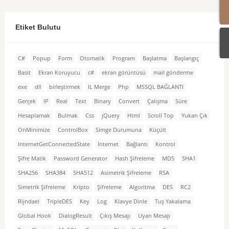
Etiket Bulutu
C#
Popup
Form
Otomatik
Program
Başlatma
Başlangıç
Basit
Ekran Koruyucu
c#
ekran görüntüsü
mail gönderme
exe
dll
birleştirmek
IL Merge
Php
MSSQL BAĞLANTI
Gerçek
IP
Real
Text
Binary
Convert
Çalışma
Süre
Hesaplamak
Bulmak
Css
jQuery
Html
Scroll Top
Yukarı Çık
OnMinimize
ControlBox
Simge Durumuna
Küçült
InternetGetConnectedState
İnternet
Bağlantı
Kontrol
Şifre Matik
Password Generator
Hash Şifreleme
MD5
SHA1
SHA256
SHA384
SHA512
Asimetrik Şifreleme
RSA
Simetrik Şifreleme
Kripto
Şifreleme
Algoritma
DES
RC2
Rijndael
TripleDES
Key
Log
Klavye Dinle
Tuş Yakalama
Global Hook
DialogResult
Çıkış Mesajı
Uyarı Mesajı