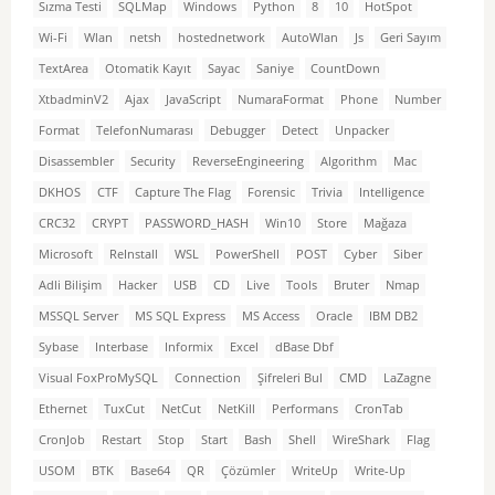
Sızma Testi
SQLMap
Windows
Python
8
10
HotSpot
Wi-Fi
Wlan
netsh
hostednetwork
AutoWlan
Js
Geri Sayım
TextArea
Otomatik Kayıt
Sayac
Saniye
CountDown
XtbadminV2
Ajax
JavaScript
NumaraFormat
Phone
Number
Format
TelefonNumarası
Debugger
Detect
Unpacker
Disassembler
Security
ReverseEngineering
Algorithm
Mac
DKHOS
CTF
Capture The Flag
Forensic
Trivia
Intelligence
CRC32
CRYPT
PASSWORD_HASH
Win10
Store
Mağaza
Microsoft
ReInstall
WSL
PowerShell
POST
Cyber
Siber
Adli Bilişim
Hacker
USB
CD
Live
Tools
Bruter
Nmap
MSSQL Server
MS SQL Express
MS Access
Oracle
IBM DB2
Sybase
Interbase
Informix
Excel
dBase Dbf
Visual FoxProMySQL
Connection
Şifreleri Bul
CMD
LaZagne
Ethernet
TuxCut
NetCut
NetKill
Performans
CronTab
CronJob
Restart
Stop
Start
Bash
Shell
WireShark
Flag
USOM
BTK
Base64
QR
Çözümler
WriteUp
Write-Up