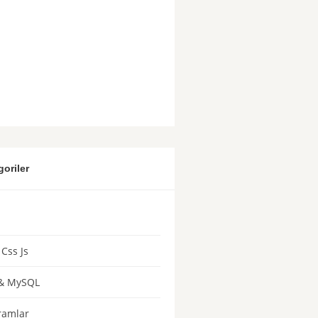
goriler
Css Js
& MySQL
ramlar