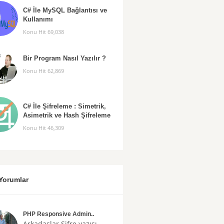
C# İle MySQL Bağlantısı ve
Kullanımı
Konu Hit 69,038
Bir Program Nasıl Yazılır ?
Konu Hit 62,869
C# İle Şifreleme : Simetrik,
Asimetrik ve Hash Şifreleme
Konu Hit 46,309
Yorumlar
PHP Responsive Admin..
Arkadaşlar
Şifre
yazısı