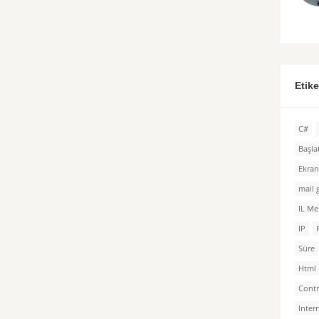
Etik
C#
Başl
Ekra
mail
IL Me
IP
Süre
Html
Cont
Inter