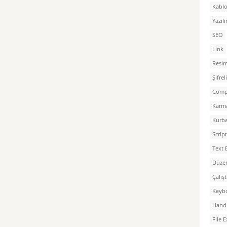
Kablo
Yazılı
SEO
Link
Resim
Şifre
Comp
Karm
Kurb
Script
Text 
Düzen
Çalış
Keyb
Hand 
File 