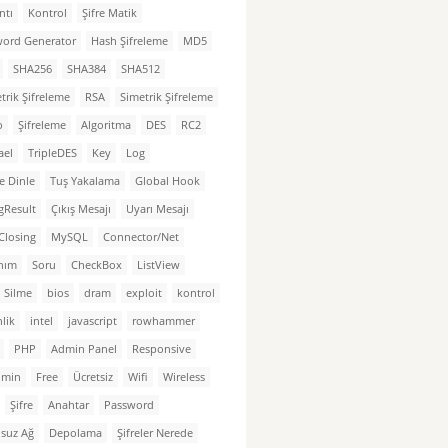
ntı
Kontrol
Şifre Matik
word Generator
Hash Şifreleme
MD5
SHA256
SHA384
SHA512
trik Şifreleme
RSA
Simetrik Şifreleme
o
Şifreleme
Algoritma
DES
RC2
ael
TripleDES
Key
Log
e Dinle
Tuş Yakalama
Global Hook
gResult
Çıkış Mesajı
Uyarı Mesajı
Closing
MySQL
Connector/Net
nım
Soru
CheckBox
ListView
 Silme
bios
dram
exploit
kontrol
lik
intel
javascript
rowhammer
PHP
Admin Panel
Responsive
dmin
Free
Ücretsiz
Wifi
Wireless
Şifre
Anahtar
Password
suz Ağ
Depolama
Şifreler Nerede