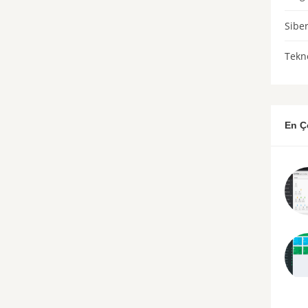
Sibe
Tekno
En Ç