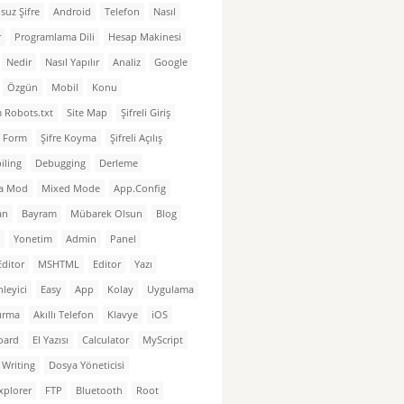
suz Şifre
Android
Telefon
Nasıl
r
Programlama Dili
Hesap Makinesi
Nedir
Nasıl Yapılır
Analiz
Google
Özgün
Mobil
Konu
 Robots.txt
Site Map
Şifreli Giriş
li Form
Şifre Koyma
Şifreli Açılış
iling
Debugging
Derleme
a Mod
Mixed Mode
App.Config
an
Bayram
Mübarek Olsun
Blog
Yonetim
Admin
Panel
Editor
MSHTML
Editor
Yazı
leyici
Easy
App
Kolay
Uygulama
tırma
Akıllı Telefon
Klavye
iOS
oard
El Yazısı
Calculator
MyScript
Writing
Dosya Yöneticisi
Explorer
FTP
Bluetooth
Root