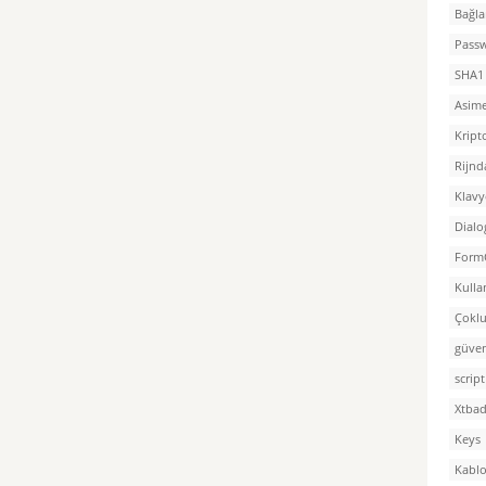
Bağla
Pass
SHA1
Asime
Kript
Rijnd
Klavy
Dialo
Form
Kulla
Çoklu
güven
script
Xtba
Keys
Kablo