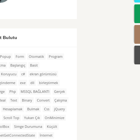
et Bulutu
Popup
Form
Otomatik
Program
atma
Başlangıç
Basit
n Koruyucu
c#
ekran görüntüsü
 gönderme
exe
dll
birleştirmek
rge
Php
MSSQL BAĞLANTI
Gerçek
Real
Text
Binary
Convert
Çalışma
Hesaplamak
Bulmak
Css
jQuery
Scroll Top
Yukarı Çık
OnMinimize
rolBox
Simge Durumuna
Küçült
netGetConnectedState
İnternet