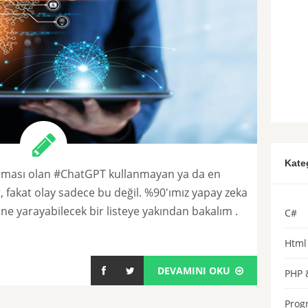
Kate
aması olan #ChatGPT kullanmayan ya da en
fakat olay sadece bu değil. %90'ımız yapay zeka
ine yarayabilecek bir listeye yakından bakalım .
C#
Html 
DEVAMINI OKU
PHP 
Prog