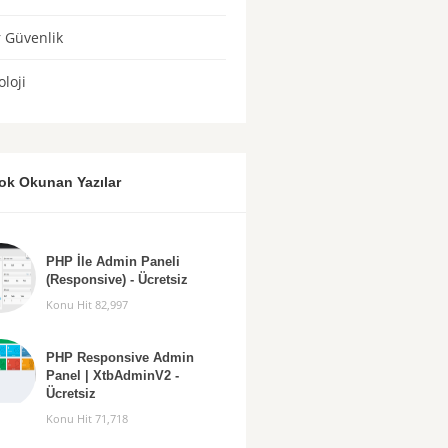
r Güvenlik
loji
ok Okunan Yazılar
PHP İle Admin Paneli
(Responsive) - Ücretsiz
Konu Hit 82,997
PHP Responsive Admin
Panel | XtbAdminV2 -
Ücretsiz
Konu Hit 71,718