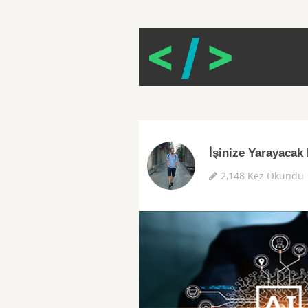
İşinize Yarayacak
2,148 Kez Okundu