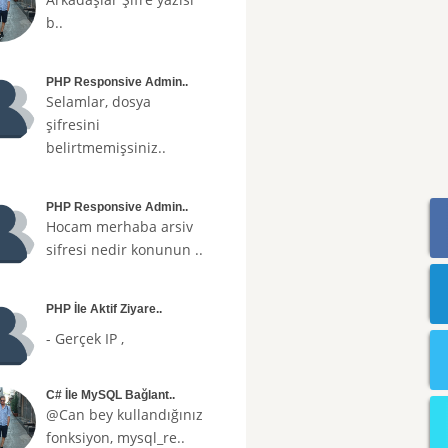
b..
PHP Responsive Admin..
Selamlar, dosya
şifresini
belirtmemişsiniz..
PHP Responsive Admin..
Hocam merhaba arsiv
sifresi nedir konunun ..
PHP İle Aktif Ziyare..
- Gerçek IP ,
C# İle MySQL Bağlant..
@Can bey kullandığınız
fonksiyon, mysql_re..