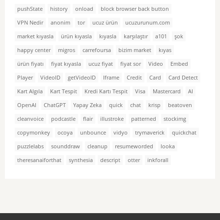
pushState
history
onload
block browser back button
VPN Nedir
anonim
tor
ucuz ürün
ucuzurunum.com
market kıyasla
ürün kıyasla
kıyasla
karşılaştır
a101
şok
happy center
migros
carrefoursa
bizim market
kıyas
ürün fiyatı
fiyat kıyasla
ucuz fiyat
fiyat sor
Video
Embed
Player
VideoID
getVideoID
Iframe
Credit
Card
Card Detect
Kart Algıla
Kart Tespit
Kredi Kartı Tespit
Visa
Mastercard
AI
OpenAI
ChatGPT
Yapay Zeka
quick
chat
krisp
beatoven
cleanvoice
podcastle
flair
illustroke
patterned
stockimg
copymonkey
ocoya
unbounce
vidyo
trymaverick
quickchat
puzzlelabs
sounddraw
cleanup
resumeworded
looka
theresanaiforthat
synthesia
descript
otter
inkforall