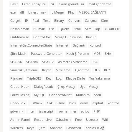
Basit
Ekran Koruyucu
c#
ekran görüntüsü
mail gönderme
exe
dll
birleştirmek
IL Merge
Php
MSSQL BAĞLANTI
Gerçek
IP
Real
Text
Binary
Convert
Çalışma
Süre
Hesaplamak
Bulmak
Css
jQuery
Html
Scroll Top
Yukarı Çık
OnMinimize
ControlBox
Simge Durumuna
Küçült
InternetGetConnectedState
İnternet
Bağlantı
Kontrol
Şifre Matik
Password Generator
Hash Şifreleme
MD5
SHA1
SHA256
SHA384
SHA512
Asimetrik Şifreleme
RSA
Simetrik Şifreleme
Kripto
Şifreleme
Algoritma
DES
RC2
Rijndael
TripleDES
Key
Log
Klavye Dinle
Tuş Yakalama
Global Hook
DialogResult
Çıkış Mesajı
Uyarı Mesajı
FormClosing
MySQL
Connector/Net
Kullanım
Soru
CheckBox
ListView
Çoklu Silme
bios
dram
exploit
kontrol
güvenlik
intel
javascript
rowhammer
script
PHP
Admin Panel
Responsive
Xtbadmin
Free
Ücretsiz
Wifi
Wireless
Keys
Şifre
Anahtar
Password
Kablosuz Ağ