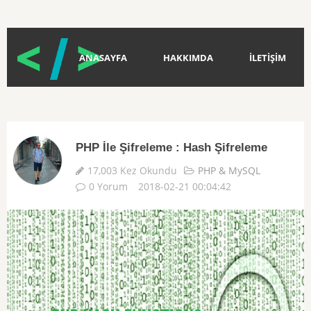
ANASAYFA
HAKKIMDA
İLETİŞİM
PHP İle Şifreleme : Hash Şifreleme
17,003 Kez Okundu
PHP & MySQL
0 Yorum
2018-02-21 00:04:42