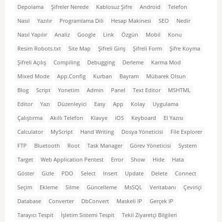
Depolama
Şifreler Nerede
Kablosuz Şifre
Android
Telefon
Nasıl
Yazılır
Programlama Dili
Hesap Makinesi
SEO
Nedir
Nasıl Yapılır
Analiz
Google
Link
Özgün
Mobil
Konu
Resim Robots.txt
Site Map
Şifreli Giriş
Şifreli Form
Şifre Koyma
Şifreli Açılış
Compiling
Debugging
Derleme
Karma Mod
Mixed Mode
App.Config
Kurban
Bayram
Mübarek Olsun
Blog
Script
Yonetim
Admin
Panel
Text Editor
MSHTML
Editor
Yazı
Düzenleyici
Easy
App
Kolay
Uygulama
Çalıştırma
Akıllı Telefon
Klavye
iOS
Keyboard
El Yazısı
Calculator
MyScript
Hand Writing
Dosya Yöneticisi
File Explorer
FTP
Bluetooth
Root
Task Manager
Görev Yöneticisi
System
Target
Web Application Pentest
Error
Show
Hide
Hata
Göster
Gizle
PDO
Select
Insert
Update
Delete
Connect
Seçim
Ekleme
Silme
Güncelleme
MsSQL
Veritabanı
Çeviriçi
Database
Converter
DbConvert
Maskeli IP
Gerçek IP
Tarayıcı Tespit
İşletim Sistemi Tespit
Tekil Ziyaretçi Bilgileri