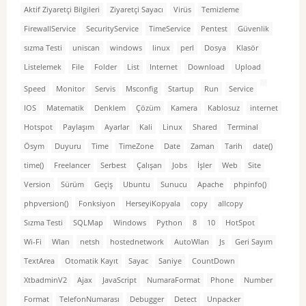
Aktif Ziyaretçi Bilgileri
Ziyaretçi Sayacı
Virüs
Temizleme
FirewallService
SecurityService
TimeService
Pentest
Güvenlik
sızma Testi
uniscan
windows
linux
perl
Dosya
Klasör
Listelemek
File
Folder
List
Internet
Download
Upload
Speed
Monitor
Servis
Msconfig
Startup
Run
Service
IOS
Matematik
Denklem
Çözüm
Kamera
Kablosuz
internet
Hotspot
Paylaşım
Ayarlar
Kali
Linux
Shared
Terminal
Ösym
Duyuru
Time
TimeZone
Date
Zaman
Tarih
date()
time()
Freelancer
Serbest
Çalışan
Jobs
İşler
Web
Site
Version
Sürüm
Geçiş
Ubuntu
Sunucu
Apache
phpinfo()
phpversion()
Fonksiyon
HerseyiKopyala
copy
allcopy
Sızma Testi
SQLMap
Windows
Python
8
10
HotSpot
Wi-Fi
Wlan
netsh
hostednetwork
AutoWlan
Js
Geri Sayım
TextArea
Otomatik Kayıt
Sayac
Saniye
CountDown
XtbadminV2
Ajax
JavaScript
NumaraFormat
Phone
Number
Format
TelefonNumarası
Debugger
Detect
Unpacker