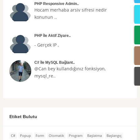
PHP Responsive Admin..
Hocam merhaba arsiv sifresi nedir
konunun ..
PHP İle Aktif Ziyare..
- Gerçek IP ,
C# İle MySQL Bağlant..
@Can bey kullandığınız fonksiyon,
mysql_re..
Etiket Bulutu
C#
Popup
Form
Otomatik
Program
Başlatma
Başlangıç