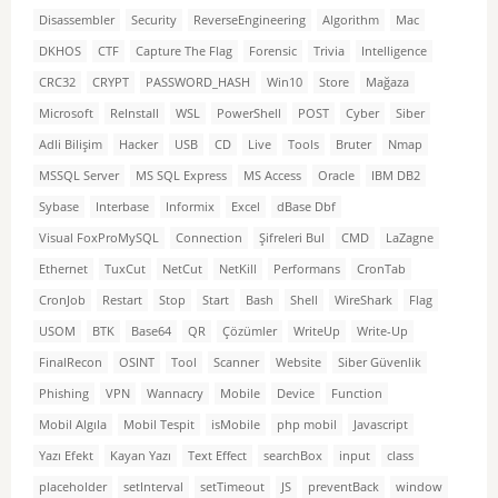
Disassembler
Security
ReverseEngineering
Algorithm
Mac
DKHOS
CTF
Capture The Flag
Forensic
Trivia
Intelligence
CRC32
CRYPT
PASSWORD_HASH
Win10
Store
Mağaza
Microsoft
ReInstall
WSL
PowerShell
POST
Cyber
Siber
Adli Bilişim
Hacker
USB
CD
Live
Tools
Bruter
Nmap
MSSQL Server
MS SQL Express
MS Access
Oracle
IBM DB2
Sybase
Interbase
Informix
Excel
dBase Dbf
Visual FoxProMySQL
Connection
Şifreleri Bul
CMD
LaZagne
Ethernet
TuxCut
NetCut
NetKill
Performans
CronTab
CronJob
Restart
Stop
Start
Bash
Shell
WireShark
Flag
USOM
BTK
Base64
QR
Çözümler
WriteUp
Write-Up
FinalRecon
OSINT
Tool
Scanner
Website
Siber Güvenlik
Phishing
VPN
Wannacry
Mobile
Device
Function
Mobil Algıla
Mobil Tespit
isMobile
php mobil
Javascript
Yazı Efekt
Kayan Yazı
Text Effect
searchBox
input
class
placeholder
setInterval
setTimeout
JS
preventBack
window