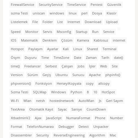
FirewallService
SecurityService
TimeService
Pentest
Güvenlik
sızma Testi
uniscan
windows
linux
perl
Dosya
Klasör
Listelemek
File
Folder
List
Internet
Download
Upload
Speed
Monitor
Servis
Msconfig
Startup
Run
Service
IOS
Matematik
Denklem
Çözüm
Kamera
Kablosuz
internet
Hotspot
Paylaşım
Ayarlar
Kali
Linux
Shared
Terminal
Ösym
Duyuru
Time
TimeZone
Date
Zaman
Tarih
date()
time()
Freelancer
Serbest
Çalışan
Jobs
İşler
Web
Site
Version
Sürüm
Geçiş
Ubuntu
Sunucu
Apache
phpinfo()
phpversion()
Fonksiyon
HerseyiKopyala
copy
allcopy
Sızma Testi
SQLMap
Windows
Python
8
10
HotSpot
Wi-Fi
Wlan
netsh
hostednetwork
AutoWlan
Js
Geri Sayım
TextArea
Otomatik Kayıt
Sayac
Saniye
CountDown
XtbadminV2
Ajax
JavaScript
NumaraFormat
Phone
Number
Format
TelefonNumarası
Debugger
Detect
Unpacker
Disassembler
Security
ReverseEngineering
Algorithm
Mac