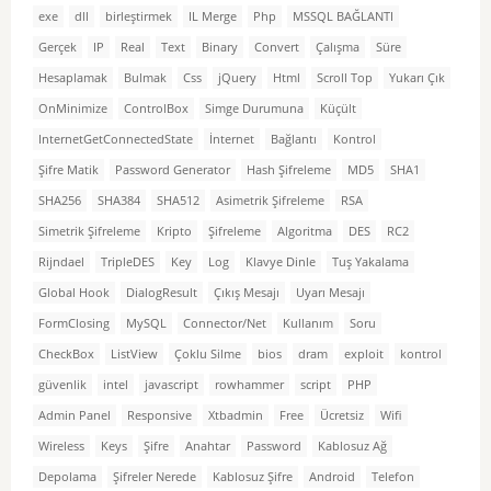
exe
dll
birleştirmek
IL Merge
Php
MSSQL BAĞLANTI
Gerçek
IP
Real
Text
Binary
Convert
Çalışma
Süre
Hesaplamak
Bulmak
Css
jQuery
Html
Scroll Top
Yukarı Çık
OnMinimize
ControlBox
Simge Durumuna
Küçült
InternetGetConnectedState
İnternet
Bağlantı
Kontrol
Şifre Matik
Password Generator
Hash Şifreleme
MD5
SHA1
SHA256
SHA384
SHA512
Asimetrik Şifreleme
RSA
Simetrik Şifreleme
Kripto
Şifreleme
Algoritma
DES
RC2
Rijndael
TripleDES
Key
Log
Klavye Dinle
Tuş Yakalama
Global Hook
DialogResult
Çıkış Mesajı
Uyarı Mesajı
FormClosing
MySQL
Connector/Net
Kullanım
Soru
CheckBox
ListView
Çoklu Silme
bios
dram
exploit
kontrol
güvenlik
intel
javascript
rowhammer
script
PHP
Admin Panel
Responsive
Xtbadmin
Free
Ücretsiz
Wifi
Wireless
Keys
Şifre
Anahtar
Password
Kablosuz Ağ
Depolama
Şifreler Nerede
Kablosuz Şifre
Android
Telefon