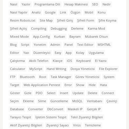
Nasıl
Yazılır
Programlama Dili
Hesap Makinesi
SEO
Nedir
Nasıl Yapılır
Analiz
Google
Link
Özgün
Mobil
Konu
Resim Robots.txt
Site Map
Şifreli Giriş
Şifreli Form
Şifre Koyma
Şifreli Açılış
Compiling
Debugging
Derleme
Karma Mod
Mixed Mode
App.Config
Kurban
Bayram
Mübarek Olsun
Blog
Script
Yonetim
Admin
Panel
Text Editor
MSHTML
Editor
Yazı
Düzenleyici
Easy
App
Kolay
Uygulama
Çalıştırma
Akıllı Telefon
Klavye
iOS
Keyboard
El Yazısı
Calculator
MyScript
Hand Writing
Dosya Yöneticisi
File Explorer
FTP
Bluetooth
Root
Task Manager
Görev Yöneticisi
System
Target
Web Application Pentest
Error
Show
Hide
Hata
Göster
Gizle
PDO
Select
Insert
Update
Delete
Connect
Seçim
Ekleme
Silme
Güncelleme
MsSQL
Veritabanı
Çeviriçi
Database
Converter
DbConvert
Maskeli IP
Gerçek IP
Tarayıcı Tespit
İşletim Sistemi Tespit
Tekil Ziyaretçi Bilgileri
Aktif Ziyaretçi Bilgileri
Ziyaretçi Sayacı
Virüs
Temizleme