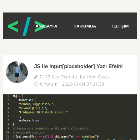
ANASAYFA
HAKKIMDA
İLETİŞİM
JS ile input[placeholder] Yazı Efekti
7,113 Kez Okundu
Html Css Js
0 Yorum
2020-01-04 07:31:38