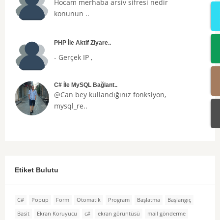
Hocam merhaba arsiv sifresi nedir
konunun ..
PHP İle Aktif Ziyare..
- Gerçek IP ,
C# İle MySQL Bağlant..
@Can bey kullandığınız fonksiyon,
mysql_re..
Etiket Bulutu
C#
Popup
Form
Otomatik
Program
Başlatma
Başlangıç
Basit
Ekran Koruyucu
c#
ekran görüntüsü
mail gönderme