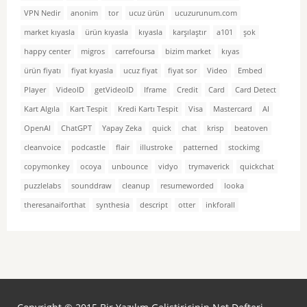
VPN Nedir
anonim
tor
ucuz ürün
ucuzurunum.com
market kıyasla
ürün kıyasla
kıyasla
karşılaştır
a101
şok
happy center
migros
carrefoursa
bizim market
kıyas
ürün fiyatı
fiyat kıyasla
ucuz fiyat
fiyat sor
Video
Embed
Player
VideoID
getVideoID
Iframe
Credit
Card
Card Detect
Kart Algıla
Kart Tespit
Kredi Kartı Tespit
Visa
Mastercard
AI
OpenAI
ChatGPT
Yapay Zeka
quick
chat
krisp
beatoven
cleanvoice
podcastle
flair
illustroke
patterned
stockimg
copymonkey
ocoya
unbounce
vidyo
trymaverick
quickchat
puzzlelabs
sounddraw
cleanup
resumeworded
looka
theresanaiforthat
synthesia
descript
otter
inkforall