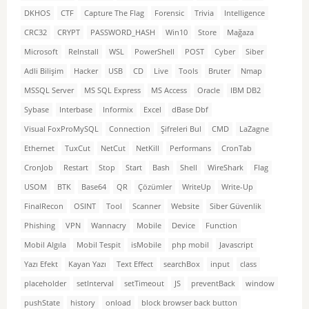
DKHOS
CTF
Capture The Flag
Forensic
Trivia
Intelligence
CRC32
CRYPT
PASSWORD_HASH
Win10
Store
Mağaza
Microsoft
ReInstall
WSL
PowerShell
POST
Cyber
Siber
Adli Bilişim
Hacker
USB
CD
Live
Tools
Bruter
Nmap
MSSQL Server
MS SQL Express
MS Access
Oracle
IBM DB2
Sybase
Interbase
Informix
Excel
dBase Dbf
Visual FoxProMySQL
Connection
Şifreleri Bul
CMD
LaZagne
Ethernet
TuxCut
NetCut
NetKill
Performans
CronTab
CronJob
Restart
Stop
Start
Bash
Shell
WireShark
Flag
USOM
BTK
Base64
QR
Çözümler
WriteUp
Write-Up
FinalRecon
OSINT
Tool
Scanner
Website
Siber Güvenlik
Phishing
VPN
Wannacry
Mobile
Device
Function
Mobil Algıla
Mobil Tespit
isMobile
php mobil
Javascript
Yazı Efekt
Kayan Yazı
Text Effect
searchBox
input
class
placeholder
setInterval
setTimeout
JS
preventBack
window
pushState
history
onload
block browser back button