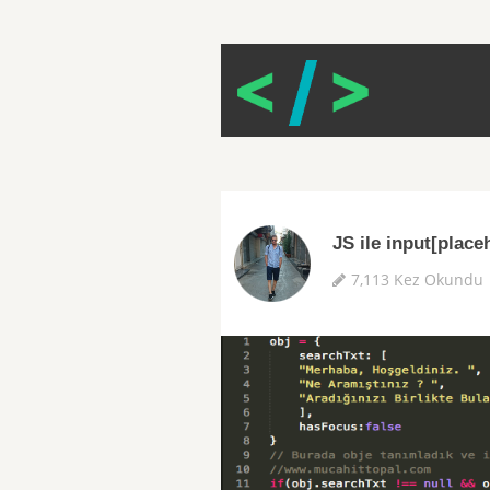
JS ile input[place
7,113 Kez Okundu