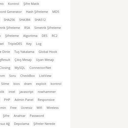
ntı
Kontrol
Şifre Matik
word Generator
Hash Şifreleme
MD5
SHA256
SHA384
SHA512
trik Şifreleme
RSA
Simetrik Şifreleme
o
Şifreleme
Algoritma
DES
RC2
ael
TripleDES
Key
Log
e Dinle
Tuş Yakalama
Global Hook
gResult
Çıkış Mesajı
Uyarı Mesajı
Closing
MySQL
Connector/Net
nım
Soru
CheckBox
ListView
 Silme
bios
dram
exploit
kontrol
lik
intel
javascript
rowhammer
PHP
Admin Panel
Responsive
dmin
Free
Ücretsiz
Wifi
Wireless
Şifre
Anahtar
Password
suz Ağ
Depolama
Şifreler Nerede