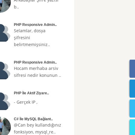
b..
PHP Responsive Admin..
Selamlar, dosya
şifresini
belirtmemişsiniz..
PHP Responsive Admin..
Hocam merhaba arsiv
sifresi nedir konunun ..
PHP İle Aktif Ziyare..
- Gerçek IP ,
C# İle MySQL Bağlant..
@Can bey kullandığınız
fonksiyon, mysql_re..