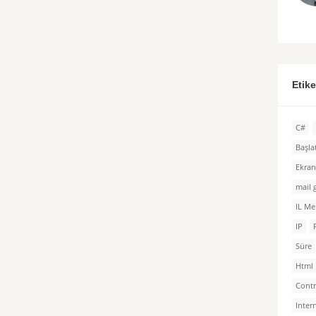
Etik
C#
Başl
Ekra
mail
IL Me
IP
Süre
Html
Cont
Inter