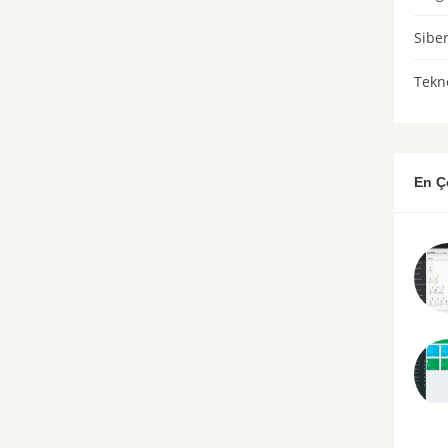
Sibe
Tekno
En Ç