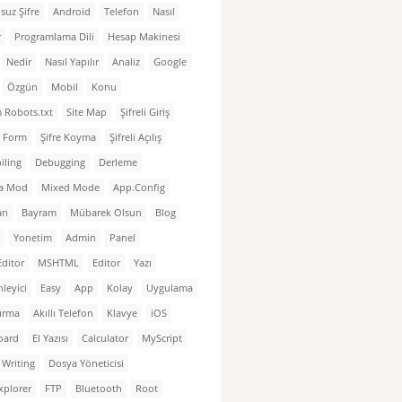
suz Şifre
Android
Telefon
Nasıl
r
Programlama Dili
Hesap Makinesi
Nedir
Nasıl Yapılır
Analiz
Google
Özgün
Mobil
Konu
 Robots.txt
Site Map
Şifreli Giriş
li Form
Şifre Koyma
Şifreli Açılış
iling
Debugging
Derleme
a Mod
Mixed Mode
App.Config
an
Bayram
Mübarek Olsun
Blog
Yonetim
Admin
Panel
Editor
MSHTML
Editor
Yazı
leyici
Easy
App
Kolay
Uygulama
tırma
Akıllı Telefon
Klavye
iOS
oard
El Yazısı
Calculator
MyScript
Writing
Dosya Yöneticisi
Explorer
FTP
Bluetooth
Root