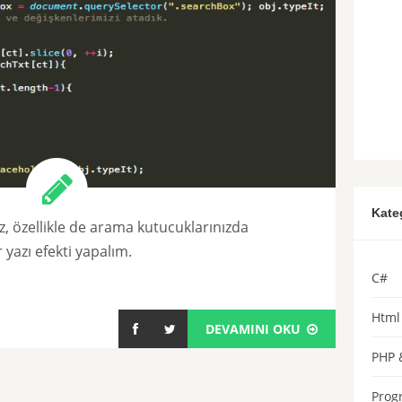
Kate
z, özellikle de arama kutucuklarınızda
 yazı efekti yapalım.
C#
Html 
DEVAMINI OKU
PHP 
Prog