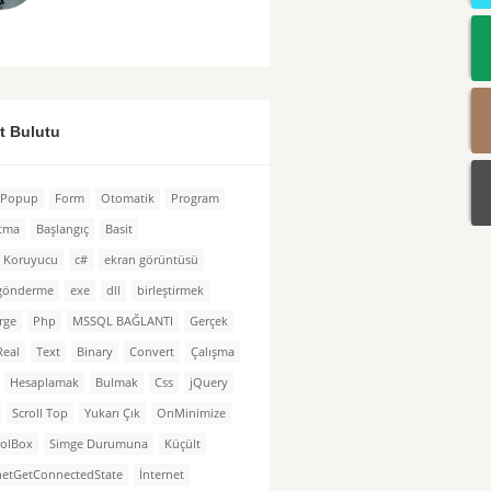
et Bulutu
Popup
Form
Otomatik
Program
atma
Başlangıç
Basit
n Koruyucu
c#
ekran görüntüsü
 gönderme
exe
dll
birleştirmek
rge
Php
MSSQL BAĞLANTI
Gerçek
Real
Text
Binary
Convert
Çalışma
Hesaplamak
Bulmak
Css
jQuery
Scroll Top
Yukarı Çık
OnMinimize
rolBox
Simge Durumuna
Küçült
netGetConnectedState
İnternet