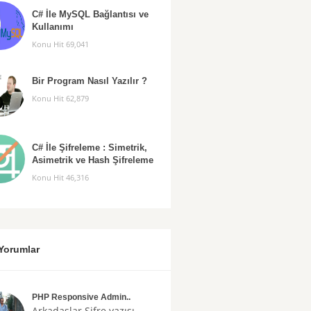
C# İle MySQL Bağlantısı ve
Kullanımı
Konu Hit 69,041
Bir Program Nasıl Yazılır ?
Konu Hit 62,879
C# İle Şifreleme : Simetrik,
Asimetrik ve Hash Şifreleme
Konu Hit 46,316
Yorumlar
PHP Responsive Admin..
Arkadaşlar
Şifre
yazısı