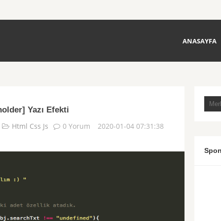
ANASAYFA
holder] Yazı Efekti
Html Css Js
0 Yorum
2020-01-04 07:31:38
Spon