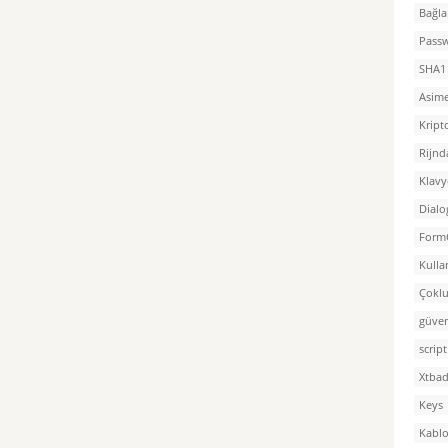
Bağla
Pass
SHA1
Asime
Kript
Rijnd
Klavy
Dialo
Form
Kulla
Çoklu
güven
script
Xtba
Keys
Kablo