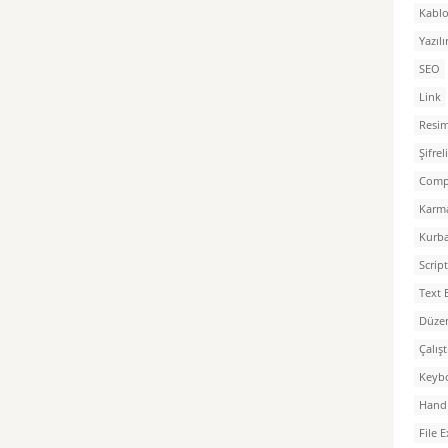
Kablo
Yazılı
SEO
Link
Resim
Şifre
Comp
Karm
Kurb
Script
Text 
Düzen
Çalış
Keyb
Hand 
File 