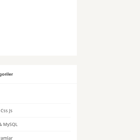
goriler
Css Js
& MySQL
ramlar