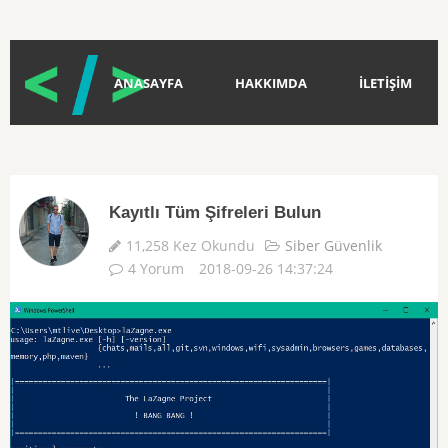
ANASAYFA
HAKKIMDA
İLETİŞİM
Kayıtlı Tüm Şifreleri Bulun
11,258 Kez Okundu
Siber Güvenlik
4 Yorum
2018-09-26 14:37:24