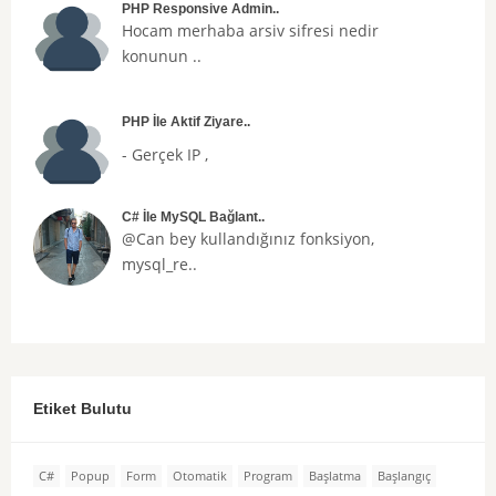
PHP Responsive Admin..
Hocam merhaba arsiv sifresi nedir
konunun ..
PHP İle Aktif Ziyare..
- Gerçek IP ,
C# İle MySQL Bağlant..
@Can bey kullandığınız fonksiyon,
mysql_re..
Etiket Bulutu
C#
Popup
Form
Otomatik
Program
Başlatma
Başlangıç