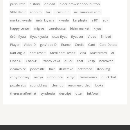
pushState
history
onload
block browser back button
VPN Nedir
anonim
tor
ucuz ürün
ucuzurunum.com
market kıyasla
ürün kıyasla
kıyasla
karşılaştır
a101
şok
happy center
migros
carrefoursa
bizim market
kıyas
ürün fiyatı
fiyat kıyasla
ucuz fiyat
fiyat sor
Video
Embed
Player
VideoID
getVideoID
Iframe
Credit
Card
Card Detect
Kart Algıla
Kart Tespit
Kredi Kartı Tespit
Visa
Mastercard
AI
OpenAI
ChatGPT
Yapay Zeka
quick
chat
krisp
beatoven
cleanvoice
podcastle
flair
illustroke
patterned
stockimg
copymonkey
ocoya
unbounce
vidyo
trymaverick
quickchat
puzzlelabs
sounddraw
cleanup
resumeworded
looka
theresanaiforthat
synthesia
descript
otter
inkforall