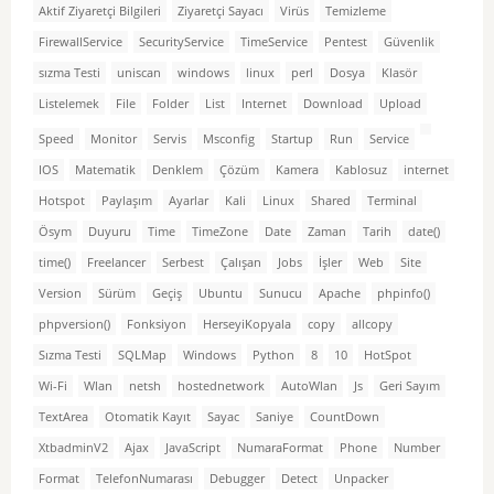
Aktif Ziyaretçi Bilgileri
Ziyaretçi Sayacı
Virüs
Temizleme
FirewallService
SecurityService
TimeService
Pentest
Güvenlik
sızma Testi
uniscan
windows
linux
perl
Dosya
Klasör
Listelemek
File
Folder
List
Internet
Download
Upload
Speed
Monitor
Servis
Msconfig
Startup
Run
Service
IOS
Matematik
Denklem
Çözüm
Kamera
Kablosuz
internet
Hotspot
Paylaşım
Ayarlar
Kali
Linux
Shared
Terminal
Ösym
Duyuru
Time
TimeZone
Date
Zaman
Tarih
date()
time()
Freelancer
Serbest
Çalışan
Jobs
İşler
Web
Site
Version
Sürüm
Geçiş
Ubuntu
Sunucu
Apache
phpinfo()
phpversion()
Fonksiyon
HerseyiKopyala
copy
allcopy
Sızma Testi
SQLMap
Windows
Python
8
10
HotSpot
Wi-Fi
Wlan
netsh
hostednetwork
AutoWlan
Js
Geri Sayım
TextArea
Otomatik Kayıt
Sayac
Saniye
CountDown
XtbadminV2
Ajax
JavaScript
NumaraFormat
Phone
Number
Format
TelefonNumarası
Debugger
Detect
Unpacker