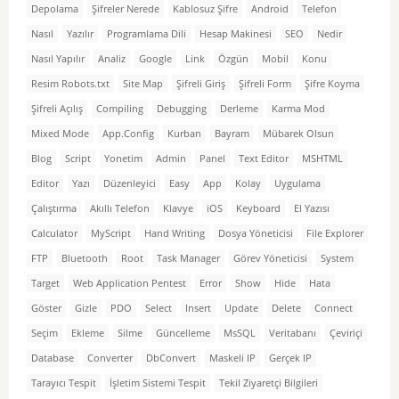
Depolama
Şifreler Nerede
Kablosuz Şifre
Android
Telefon
Nasıl
Yazılır
Programlama Dili
Hesap Makinesi
SEO
Nedir
Nasıl Yapılır
Analiz
Google
Link
Özgün
Mobil
Konu
Resim Robots.txt
Site Map
Şifreli Giriş
Şifreli Form
Şifre Koyma
Şifreli Açılış
Compiling
Debugging
Derleme
Karma Mod
Mixed Mode
App.Config
Kurban
Bayram
Mübarek Olsun
Blog
Script
Yonetim
Admin
Panel
Text Editor
MSHTML
Editor
Yazı
Düzenleyici
Easy
App
Kolay
Uygulama
Çalıştırma
Akıllı Telefon
Klavye
iOS
Keyboard
El Yazısı
Calculator
MyScript
Hand Writing
Dosya Yöneticisi
File Explorer
FTP
Bluetooth
Root
Task Manager
Görev Yöneticisi
System
Target
Web Application Pentest
Error
Show
Hide
Hata
Göster
Gizle
PDO
Select
Insert
Update
Delete
Connect
Seçim
Ekleme
Silme
Güncelleme
MsSQL
Veritabanı
Çeviriçi
Database
Converter
DbConvert
Maskeli IP
Gerçek IP
Tarayıcı Tespit
İşletim Sistemi Tespit
Tekil Ziyaretçi Bilgileri