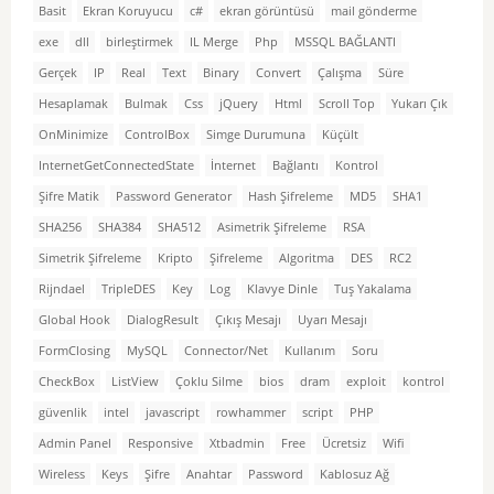
Basit
Ekran Koruyucu
c#
ekran görüntüsü
mail gönderme
exe
dll
birleştirmek
IL Merge
Php
MSSQL BAĞLANTI
Gerçek
IP
Real
Text
Binary
Convert
Çalışma
Süre
Hesaplamak
Bulmak
Css
jQuery
Html
Scroll Top
Yukarı Çık
OnMinimize
ControlBox
Simge Durumuna
Küçült
InternetGetConnectedState
İnternet
Bağlantı
Kontrol
Şifre Matik
Password Generator
Hash Şifreleme
MD5
SHA1
SHA256
SHA384
SHA512
Asimetrik Şifreleme
RSA
Simetrik Şifreleme
Kripto
Şifreleme
Algoritma
DES
RC2
Rijndael
TripleDES
Key
Log
Klavye Dinle
Tuş Yakalama
Global Hook
DialogResult
Çıkış Mesajı
Uyarı Mesajı
FormClosing
MySQL
Connector/Net
Kullanım
Soru
CheckBox
ListView
Çoklu Silme
bios
dram
exploit
kontrol
güvenlik
intel
javascript
rowhammer
script
PHP
Admin Panel
Responsive
Xtbadmin
Free
Ücretsiz
Wifi
Wireless
Keys
Şifre
Anahtar
Password
Kablosuz Ağ