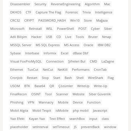
Disassembler
Security
ReverseEngineering
Algorithm
Mac
DKHOS
CTF
Capture The Flag
Forensic
Trivia
Intelligence
CRC32
CRYPT
PASSWORD_HASH
Win10
Store
Mağaza
Microsoft
ReInstall
WSL
PowerShell
POST
Cyber
Siber
Adli Bilişim
Hacker
USB
CD
Live
Tools
Bruter
Nmap
MSSQL Server
MS SQL Express
MS Access
Oracle
IBM DB2
Sybase
Interbase
Informix
Excel
dBase Dbf
Visual FoxProMySQL
Connection
Şifreleri Bul
CMD
LaZagne
Ethernet
TuxCut
NetCut
NetKill
Performans
CronTab
CronJob
Restart
Stop
Start
Bash
Shell
WireShark
Flag
USOM
BTK
Base64
QR
Çözümler
WriteUp
Write-Up
FinalRecon
OSINT
Tool
Scanner
Website
Siber Güvenlik
Phishing
VPN
Wannacry
Mobile
Device
Function
Mobil Algıla
Mobil Tespit
isMobile
php mobil
Javascript
Yazı Efekt
Kayan Yazı
Text Effect
searchBox
input
class
placeholder
setInterval
setTimeout
JS
preventBack
window