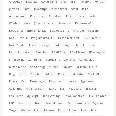
CheckBox
ListView
Çoklu Silme
bios
dram
exploit
kontrol
güvenlik
intel
javascript
rowhammer
script
PHP
Admin Panel
Responsive
Xtbadmin
Free
Ücretsiz
Wifi
Wireless
Keys
Şifre
Anahtar
Password
Kablosuz Ağ
Depolama
Şifreler Nerede
Kablosuz Şifre
Android
Telefon
Nasıl
Yazılır
Programlama Dili
Hesap Makinesi
SEO
Nedir
Nasıl Yapılır
Analiz
Google
Link
Özgün
Mobil
Konu
Resim Robots.txt
Site Map
Şifreli Giriş
Şifreli Form
Şifre Koyma
Şifreli Açılış
Compiling
Debugging
Derleme
Karma Mod
Mixed Mode
App.Config
Kurban
Bayram
Mübarek Olsun
Blog
Script
Yonetim
Admin
Panel
Text Editor
MSHTML
Editor
Yazı
Düzenleyici
Easy
App
Kolay
Uygulama
Çalıştırma
Akıllı Telefon
Klavye
iOS
Keyboard
El Yazısı
Calculator
MyScript
Hand Writing
Dosya Yöneticisi
File Explorer
FTP
Bluetooth
Root
Task Manager
Görev Yöneticisi
System
Target
Web Application Pentest
Error
Show
Hide
Hata