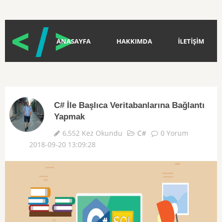
ANASAYFA
HAKKIMDA
İLETİŞİM
C# İle Başlıca Veritabanlarına Bağlantı
Yapmak
6,552 Kez Okundu
C#
0 Yorum
2018-09-20 13:09:28