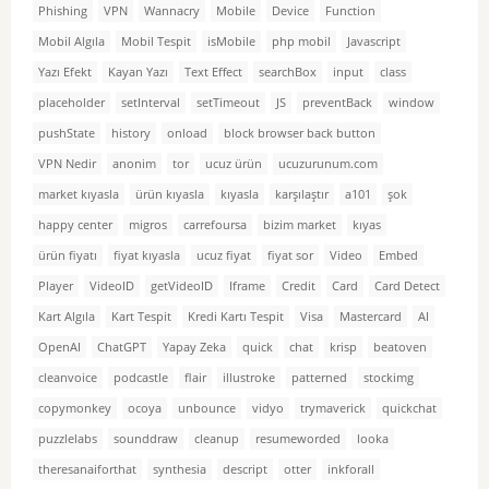
Phishing
VPN
Wannacry
Mobile
Device
Function
Mobil Algıla
Mobil Tespit
isMobile
php mobil
Javascript
Yazı Efekt
Kayan Yazı
Text Effect
searchBox
input
class
placeholder
setInterval
setTimeout
JS
preventBack
window
pushState
history
onload
block browser back button
VPN Nedir
anonim
tor
ucuz ürün
ucuzurunum.com
market kıyasla
ürün kıyasla
kıyasla
karşılaştır
a101
şok
happy center
migros
carrefoursa
bizim market
kıyas
ürün fiyatı
fiyat kıyasla
ucuz fiyat
fiyat sor
Video
Embed
Player
VideoID
getVideoID
Iframe
Credit
Card
Card Detect
Kart Algıla
Kart Tespit
Kredi Kartı Tespit
Visa
Mastercard
AI
OpenAI
ChatGPT
Yapay Zeka
quick
chat
krisp
beatoven
cleanvoice
podcastle
flair
illustroke
patterned
stockimg
copymonkey
ocoya
unbounce
vidyo
trymaverick
quickchat
puzzlelabs
sounddraw
cleanup
resumeworded
looka
theresanaiforthat
synthesia
descript
otter
inkforall