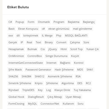
Etiket Bulutu
C#
Popup
Form
Otomatik
Program
Başlatma
Başlangıç
Basit
Ekran Koruyucu
c#
ekran görüntüsü
mail gönderme
exe
dll
birleştirmek
IL Merge
Php
MSSQL BAĞLANTI
Gerçek
IP
Real
Text
Binary
Convert
Çalışma
Süre
Hesaplamak
Bulmak
Css
jQuery
Html
Scroll Top
Yukarı Çık
OnMinimize
ControlBox
Simge Durumuna
Küçült
InternetGetConnectedState
İnternet
Bağlantı
Kontrol
Şifre Matik
Password Generator
Hash Şifreleme
MD5
SHA1
SHA256
SHA384
SHA512
Asimetrik Şifreleme
RSA
Simetrik Şifreleme
Kripto
Şifreleme
Algoritma
DES
RC2
Rijndael
TripleDES
Key
Log
Klavye Dinle
Tuş Yakalama
Global Hook
DialogResult
Çıkış Mesajı
Uyarı Mesajı
FormClosing
MySQL
Connector/Net
Kullanım
Soru