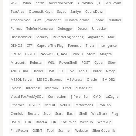
Wi-Fi
Wlan
netsh
hostednetwork
AutoWlan
Js
Geri Sayım
TextArea
Otomatik Kayıt
Sayac
Saniye
CountDown
XtbadminV2
Ajax
JavaScript
NumaraFormat
Phone
Number
Format
TelefonNumarası
Debugger
Detect
Unpacker
Disassembler
Security
ReverseEngineering
Algorithm
Mac
DKHOS
CTF
Capture The Flag
Forensic
Trivia
Intelligence
CRC32
CRYPT
PASSWORD_HASH
Win10
Store
Mağaza
Microsoft
ReInstall
WSL
PowerShell
POST
Cyber
Siber
Adli Bilişim
Hacker
USB
CD
Live
Tools
Bruter
Nmap
MSSQL Server
MS SQL Express
MS Access
Oracle
IBM DB2
Sybase
Interbase
Informix
Excel
dBase Dbf
Visual FoxProMySQL
Connection
Şifreleri Bul
CMD
LaZagne
Ethernet
TuxCut
NetCut
NetKill
Performans
CronTab
CronJob
Restart
Stop
Start
Bash
Shell
WireShark
Flag
USOM
BTK
Base64
QR
Çözümler
WriteUp
Write-Up
FinalRecon
OSINT
Tool
Scanner
Website
Siber Güvenlik