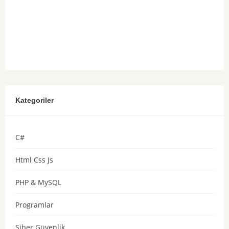
Kategoriler
C#
Html Css Js
PHP & MySQL
Programlar
Siber Güvenlik