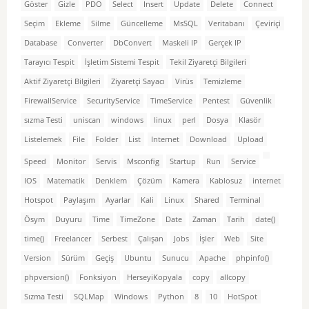
Göster
Gizle
PDO
Select
Insert
Update
Delete
Connect
Seçim
Ekleme
Silme
Güncelleme
MsSQL
Veritabanı
Çeviriçi
Database
Converter
DbConvert
Maskeli IP
Gerçek IP
Tarayıcı Tespit
İşletim Sistemi Tespit
Tekil Ziyaretçi Bilgileri
Aktif Ziyaretçi Bilgileri
Ziyaretçi Sayacı
Virüs
Temizleme
FirewallService
SecurityService
TimeService
Pentest
Güvenlik
sızma Testi
uniscan
windows
linux
perl
Dosya
Klasör
Listelemek
File
Folder
List
Internet
Download
Upload
Speed
Monitor
Servis
Msconfig
Startup
Run
Service
IOS
Matematik
Denklem
Çözüm
Kamera
Kablosuz
internet
Hotspot
Paylaşım
Ayarlar
Kali
Linux
Shared
Terminal
Ösym
Duyuru
Time
TimeZone
Date
Zaman
Tarih
date()
time()
Freelancer
Serbest
Çalışan
Jobs
İşler
Web
Site
Version
Sürüm
Geçiş
Ubuntu
Sunucu
Apache
phpinfo()
phpversion()
Fonksiyon
HerseyiKopyala
copy
allcopy
Sızma Testi
SQLMap
Windows
Python
8
10
HotSpot