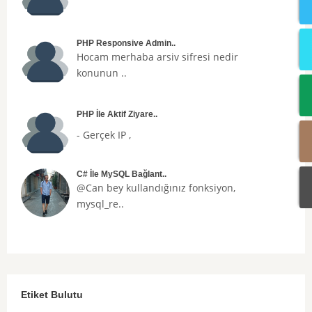
PHP Responsive Admin..
Hocam merhaba arsiv sifresi nedir
konunun ..
PHP İle Aktif Ziyare..
- Gerçek IP ,
C# İle MySQL Bağlant..
@Can bey kullandığınız fonksiyon,
mysql_re..
Etiket Bulutu