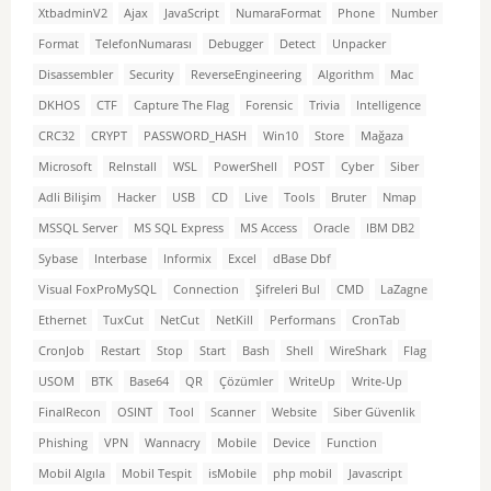
XtbadminV2
Ajax
JavaScript
NumaraFormat
Phone
Number
Format
TelefonNumarası
Debugger
Detect
Unpacker
Disassembler
Security
ReverseEngineering
Algorithm
Mac
DKHOS
CTF
Capture The Flag
Forensic
Trivia
Intelligence
CRC32
CRYPT
PASSWORD_HASH
Win10
Store
Mağaza
Microsoft
ReInstall
WSL
PowerShell
POST
Cyber
Siber
Adli Bilişim
Hacker
USB
CD
Live
Tools
Bruter
Nmap
MSSQL Server
MS SQL Express
MS Access
Oracle
IBM DB2
Sybase
Interbase
Informix
Excel
dBase Dbf
Visual FoxProMySQL
Connection
Şifreleri Bul
CMD
LaZagne
Ethernet
TuxCut
NetCut
NetKill
Performans
CronTab
CronJob
Restart
Stop
Start
Bash
Shell
WireShark
Flag
USOM
BTK
Base64
QR
Çözümler
WriteUp
Write-Up
FinalRecon
OSINT
Tool
Scanner
Website
Siber Güvenlik
Phishing
VPN
Wannacry
Mobile
Device
Function
Mobil Algıla
Mobil Tespit
isMobile
php mobil
Javascript