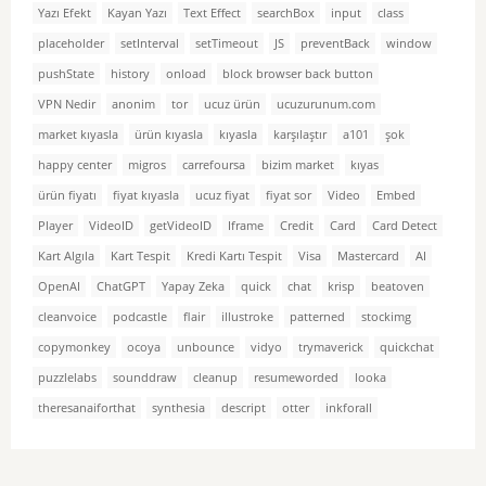
Yazı Efekt
Kayan Yazı
Text Effect
searchBox
input
class
placeholder
setInterval
setTimeout
JS
preventBack
window
pushState
history
onload
block browser back button
VPN Nedir
anonim
tor
ucuz ürün
ucuzurunum.com
market kıyasla
ürün kıyasla
kıyasla
karşılaştır
a101
şok
happy center
migros
carrefoursa
bizim market
kıyas
ürün fiyatı
fiyat kıyasla
ucuz fiyat
fiyat sor
Video
Embed
Player
VideoID
getVideoID
Iframe
Credit
Card
Card Detect
Kart Algıla
Kart Tespit
Kredi Kartı Tespit
Visa
Mastercard
AI
OpenAI
ChatGPT
Yapay Zeka
quick
chat
krisp
beatoven
cleanvoice
podcastle
flair
illustroke
patterned
stockimg
copymonkey
ocoya
unbounce
vidyo
trymaverick
quickchat
puzzlelabs
sounddraw
cleanup
resumeworded
looka
theresanaiforthat
synthesia
descript
otter
inkforall