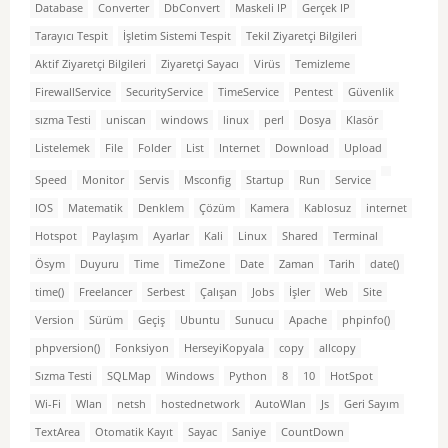
Database
Converter
DbConvert
Maskeli IP
Gerçek IP
Tarayıcı Tespit
İşletim Sistemi Tespit
Tekil Ziyaretçi Bilgileri
Aktif Ziyaretçi Bilgileri
Ziyaretçi Sayacı
Virüs
Temizleme
FirewallService
SecurityService
TimeService
Pentest
Güvenlik
sızma Testi
uniscan
windows
linux
perl
Dosya
Klasör
Listelemek
File
Folder
List
Internet
Download
Upload
Speed
Monitor
Servis
Msconfig
Startup
Run
Service
IOS
Matematik
Denklem
Çözüm
Kamera
Kablosuz
internet
Hotspot
Paylaşım
Ayarlar
Kali
Linux
Shared
Terminal
Ösym
Duyuru
Time
TimeZone
Date
Zaman
Tarih
date()
time()
Freelancer
Serbest
Çalışan
Jobs
İşler
Web
Site
Version
Sürüm
Geçiş
Ubuntu
Sunucu
Apache
phpinfo()
phpversion()
Fonksiyon
HerseyiKopyala
copy
allcopy
Sızma Testi
SQLMap
Windows
Python
8
10
HotSpot
Wi-Fi
Wlan
netsh
hostednetwork
AutoWlan
Js
Geri Sayım
TextArea
Otomatik Kayıt
Sayac
Saniye
CountDown