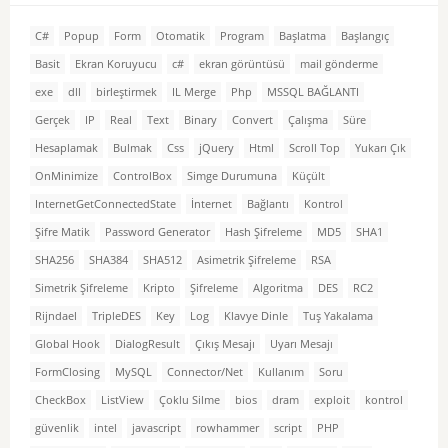
C#
Popup
Form
Otomatik
Program
Başlatma
Başlangıç
Basit
Ekran Koruyucu
c#
ekran görüntüsü
mail gönderme
exe
dll
birleştirmek
IL Merge
Php
MSSQL BAĞLANTI
Gerçek
IP
Real
Text
Binary
Convert
Çalışma
Süre
Hesaplamak
Bulmak
Css
jQuery
Html
Scroll Top
Yukarı Çık
OnMinimize
ControlBox
Simge Durumuna
Küçült
InternetGetConnectedState
İnternet
Bağlantı
Kontrol
Şifre Matik
Password Generator
Hash Şifreleme
MD5
SHA1
SHA256
SHA384
SHA512
Asimetrik Şifreleme
RSA
Simetrik Şifreleme
Kripto
Şifreleme
Algoritma
DES
RC2
Rijndael
TripleDES
Key
Log
Klavye Dinle
Tuş Yakalama
Global Hook
DialogResult
Çıkış Mesajı
Uyarı Mesajı
FormClosing
MySQL
Connector/Net
Kullanım
Soru
CheckBox
ListView
Çoklu Silme
bios
dram
exploit
kontrol
güvenlik
intel
javascript
rowhammer
script
PHP