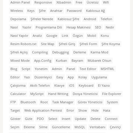
Admin Panel
Responsive
Xtbadmin
Free
Ücretsiz
Wifi
Wireless
Keys
Şifre
Anahtar
Password
Kablosuz Ağ
Depolama
Şifreler Nerede
Kablosuz Şifre
Android
Telefon
Nasıl
Yazılır
Programlama Dili
Hesap Makinesi
SEO
Nedir
Nasıl Yapılır
Analiz
Google
Link
Özgün
Mobil
Konu
Resim Robots.txt
Site Map
Şifreli Giriş
Şifreli Form
Şifre Koyma
Şifreli Açılış
Compiling
Debugging
Derleme
Karma Mod
Mixed Mode
App.Config
Kurban
Bayram
Mübarek Olsun
Blog
Script
Yonetim
Admin
Panel
Text Editor
MSHTML
Editor
Yazı
Düzenleyici
Easy
App
Kolay
Uygulama
Çalıştırma
Akıllı Telefon
Klavye
iOS
Keyboard
El Yazısı
Calculator
MyScript
Hand Writing
Dosya Yöneticisi
File Explorer
FTP
Bluetooth
Root
Task Manager
Görev Yöneticisi
System
Target
Web Application Pentest
Error
Show
Hide
Hata
Göster
Gizle
PDO
Select
Insert
Update
Delete
Connect
Seçim
Ekleme
Silme
Güncelleme
MsSQL
Veritabanı
Çeviriçi