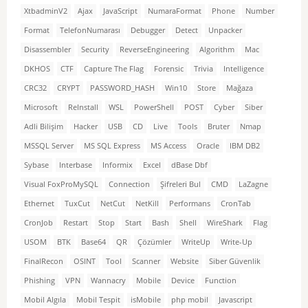
XtbadminV2
Ajax
JavaScript
NumaraFormat
Phone
Number
Format
TelefonNumarası
Debugger
Detect
Unpacker
Disassembler
Security
ReverseEngineering
Algorithm
Mac
DKHOS
CTF
Capture The Flag
Forensic
Trivia
Intelligence
CRC32
CRYPT
PASSWORD_HASH
Win10
Store
Mağaza
Microsoft
ReInstall
WSL
PowerShell
POST
Cyber
Siber
Adli Bilişim
Hacker
USB
CD
Live
Tools
Bruter
Nmap
MSSQL Server
MS SQL Express
MS Access
Oracle
IBM DB2
Sybase
Interbase
Informix
Excel
dBase Dbf
Visual FoxProMySQL
Connection
Şifreleri Bul
CMD
LaZagne
Ethernet
TuxCut
NetCut
NetKill
Performans
CronTab
CronJob
Restart
Stop
Start
Bash
Shell
WireShark
Flag
USOM
BTK
Base64
QR
Çözümler
WriteUp
Write-Up
FinalRecon
OSINT
Tool
Scanner
Website
Siber Güvenlik
Phishing
VPN
Wannacry
Mobile
Device
Function
Mobil Algıla
Mobil Tespit
isMobile
php mobil
Javascript