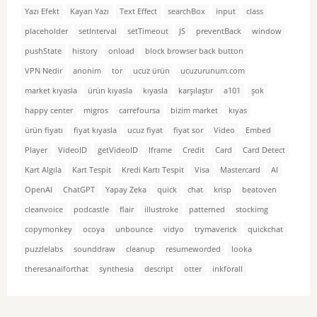
Yazı Efekt
Kayan Yazı
Text Effect
searchBox
input
class
placeholder
setInterval
setTimeout
JS
preventBack
window
pushState
history
onload
block browser back button
VPN Nedir
anonim
tor
ucuz ürün
ucuzurunum.com
market kıyasla
ürün kıyasla
kıyasla
karşılaştır
a101
şok
happy center
migros
carrefoursa
bizim market
kıyas
ürün fiyatı
fiyat kıyasla
ucuz fiyat
fiyat sor
Video
Embed
Player
VideoID
getVideoID
Iframe
Credit
Card
Card Detect
Kart Algıla
Kart Tespit
Kredi Kartı Tespit
Visa
Mastercard
AI
OpenAI
ChatGPT
Yapay Zeka
quick
chat
krisp
beatoven
cleanvoice
podcastle
flair
illustroke
patterned
stockimg
copymonkey
ocoya
unbounce
vidyo
trymaverick
quickchat
puzzlelabs
sounddraw
cleanup
resumeworded
looka
theresanaiforthat
synthesia
descript
otter
inkforall