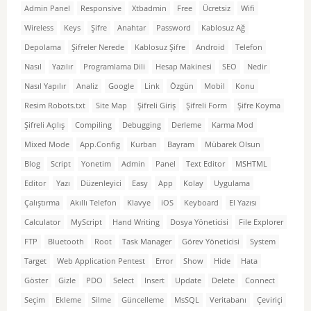
Admin Panel
Responsive
Xtbadmin
Free
Ücretsiz
Wifi
Wireless
Keys
Şifre
Anahtar
Password
Kablosuz Ağ
Depolama
Şifreler Nerede
Kablosuz Şifre
Android
Telefon
Nasıl
Yazılır
Programlama Dili
Hesap Makinesi
SEO
Nedir
Nasıl Yapılır
Analiz
Google
Link
Özgün
Mobil
Konu
Resim Robots.txt
Site Map
Şifreli Giriş
Şifreli Form
Şifre Koyma
Şifreli Açılış
Compiling
Debugging
Derleme
Karma Mod
Mixed Mode
App.Config
Kurban
Bayram
Mübarek Olsun
Blog
Script
Yonetim
Admin
Panel
Text Editor
MSHTML
Editor
Yazı
Düzenleyici
Easy
App
Kolay
Uygulama
Çalıştırma
Akıllı Telefon
Klavye
iOS
Keyboard
El Yazısı
Calculator
MyScript
Hand Writing
Dosya Yöneticisi
File Explorer
FTP
Bluetooth
Root
Task Manager
Görev Yöneticisi
System
Target
Web Application Pentest
Error
Show
Hide
Hata
Göster
Gizle
PDO
Select
Insert
Update
Delete
Connect
Seçim
Ekleme
Silme
Güncelleme
MsSQL
Veritabanı
Çeviriçi