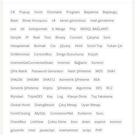
C#
Popup
Form
Otomatik
Program
Başlatma
Başlangıç
Basit
Ekran Koruyucu
c#
ekran görüntüsü
mail gönderme
exe
dll
birleştirmek
IL Merge
Php
MSSQL BAĞLANTI
Gerçek
IP
Real
Text
Binary
Convert
Çalışma
Süre
Hesaplamak
Bulmak
Css
jQuery
Html
Scroll Top
Yukarı Çık
OnMinimize
ControlBox
Simge Durumuna
Küçült
InternetGetConnectedState
İnternet
Bağlantı
Kontrol
Şifre Matik
Password Generator
Hash Şifreleme
MD5
SHA1
SHA256
SHA384
SHA512
Asimetrik Şifreleme
RSA
Simetrik Şifreleme
Kripto
Şifreleme
Algoritma
DES
RC2
Rijndael
TripleDES
Key
Log
Klavye Dinle
Tuş Yakalama
Global Hook
DialogResult
Çıkış Mesajı
Uyarı Mesajı
FormClosing
MySQL
Connector/Net
Kullanım
Soru
CheckBox
ListView
Çoklu Silme
bios
dram
exploit
kontrol
güvenlik
intel
javascript
rowhammer
script
PHP