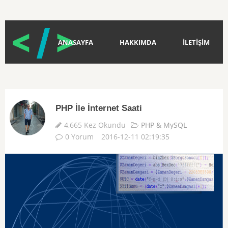
ANASAYFA
HAKKIMDA
İLETİŞİM
PHP İle İnternet Saati
4,665 Kez Okundu
PHP & MySQL
0 Yorum
2016-12-11 02:19:35