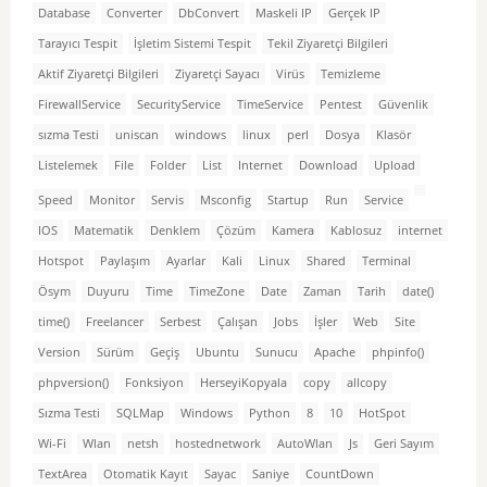
Database
Converter
DbConvert
Maskeli IP
Gerçek IP
Tarayıcı Tespit
İşletim Sistemi Tespit
Tekil Ziyaretçi Bilgileri
Aktif Ziyaretçi Bilgileri
Ziyaretçi Sayacı
Virüs
Temizleme
FirewallService
SecurityService
TimeService
Pentest
Güvenlik
sızma Testi
uniscan
windows
linux
perl
Dosya
Klasör
Listelemek
File
Folder
List
Internet
Download
Upload
Speed
Monitor
Servis
Msconfig
Startup
Run
Service
IOS
Matematik
Denklem
Çözüm
Kamera
Kablosuz
internet
Hotspot
Paylaşım
Ayarlar
Kali
Linux
Shared
Terminal
Ösym
Duyuru
Time
TimeZone
Date
Zaman
Tarih
date()
time()
Freelancer
Serbest
Çalışan
Jobs
İşler
Web
Site
Version
Sürüm
Geçiş
Ubuntu
Sunucu
Apache
phpinfo()
phpversion()
Fonksiyon
HerseyiKopyala
copy
allcopy
Sızma Testi
SQLMap
Windows
Python
8
10
HotSpot
Wi-Fi
Wlan
netsh
hostednetwork
AutoWlan
Js
Geri Sayım
TextArea
Otomatik Kayıt
Sayac
Saniye
CountDown