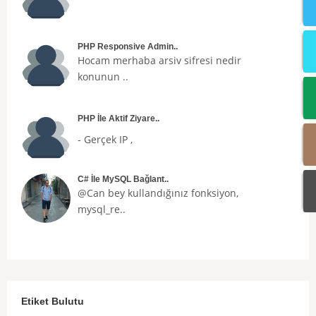
PHP Responsive Admin..
Hocam merhaba arsiv sifresi nedir
konunun ..
PHP İle Aktif Ziyare..
- Gerçek IP ,
C# İle MySQL Bağlant..
@Can bey kullandığınız fonksiyon,
mysql_re..
Etiket Bulutu