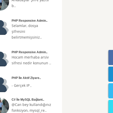
b..
PHP Responsive Admin..
Selamlar, dosya
şifresini
belirtmemişsiniz..
PHP Responsive Admin..
Hocam merhaba arsiv
sifresi nedir konunun ..
PHP İle Aktif Ziyare..
- Gerçek IP ,
C# İle MySQL Bağlant..
@Can bey kullandığınız
fonksiyon, mysql_re..