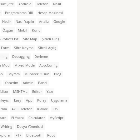
suz Şifre
Android
Telefon
Nasıl
r
Programlama Dili
Hesap Makinesi
Nedir
Nasıl Yapılır
Analiz
Google
Özgün
Mobil
Konu
 Robots.txt
Site Map
Şifreli Giriş
li Form
Şifre Koyma
Şifreli Açılış
iling
Debugging
Derleme
a Mod
Mixed Mode
App.Config
an
Bayram
Mübarek Olsun
Blog
Yonetim
Admin
Panel
Editor
MSHTML
Editor
Yazı
leyici
Easy
App
Kolay
Uygulama
tırma
Akıllı Telefon
Klavye
iOS
oard
El Yazısı
Calculator
MyScript
Writing
Dosya Yöneticisi
Explorer
FTP
Bluetooth
Root