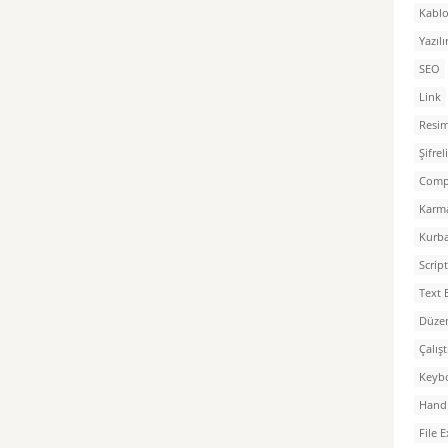
Kablo
Yazılı
SEO
Link
Resim
Şifre
Comp
Karm
Kurb
Script
Text 
Düzen
Çalış
Keyb
Hand 
File 