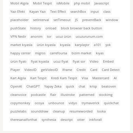
Mobil Algıla
Mobil Tespit
isMobile
php mobil
Javascript
Yazı Efekt
Kayan Yazı
Text Effect
searchBox
input
class
placeholder
setInterval
setTimeout
JS
preventBack
window
pushState
history
onload
block browser back button
VPN Nedir
anonim
tor
ucuz ürün
ucuzurunum.com
market kıyasla
ürün kıyasla
kıyasla
karşılaştır
a101
şok
happy center
migros
carrefoursa
bizim market
kıyas
ürün fiyatı
fiyat kıyasla
ucuz fiyat
fiyat sor
Video
Embed
Player
VideoID
getVideoID
Iframe
Credit
Card
Card Detect
Kart Algıla
Kart Tespit
Kredi Kartı Tespit
Visa
Mastercard
AI
OpenAI
ChatGPT
Yapay Zeka
quick
chat
krisp
beatoven
cleanvoice
podcastle
flair
illustroke
patterned
stockimg
copymonkey
ocoya
unbounce
vidyo
trymaverick
quickchat
puzzlelabs
sounddraw
cleanup
resumeworded
looka
theresanaiforthat
synthesia
descript
otter
inkforall