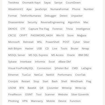
TextArea
Otomatik Kayıt
Sayac
Saniye
CountDown
XtbadminV2
Ajax
JavaScript
NumaraFormat
Phone
Number
Format
TelefonNumarası
Debugger
Detect
Unpacker
Disassembler
Security
ReverseEngineering
Algorithm
Mac
DKHOS
CTF
Capture The Flag
Forensic
Trivia
Intelligence
CRC32
CRYPT
PASSWORD_HASH
Win10
Store
Mağaza
Microsoft
ReInstall
WSL
PowerShell
POST
Cyber
Siber
Adli Bilişim
Hacker
USB
CD
Live
Tools
Bruter
Nmap
MSSQL Server
MS SQL Express
MS Access
Oracle
IBM DB2
Sybase
Interbase
Informix
Excel
dBase Dbf
Visual FoxProMySQL
Connection
Şifreleri Bul
CMD
LaZagne
Ethernet
TuxCut
NetCut
NetKill
Performans
CronTab
CronJob
Restart
Stop
Start
Bash
Shell
WireShark
Flag
USOM
BTK
Base64
QR
Çözümler
WriteUp
Write-Up
FinalRecon
OSINT
Tool
Scanner
Website
Siber Güvenlik
Phishing
VPN
Wannacry
Mobile
Device
Function