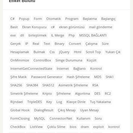
Etiket Bulutu
C#
Popup
Form
Otomatik
Program
Başlatma
Başlangıç
Basit
Ekran Koruyucu
c#
ekran görüntüsü
mail gönderme
exe
dll
birleştirmek
IL Merge
Php
MSSQL BAĞLANTI
Gerçek
IP
Real
Text
Binary
Convert
Çalışma
Süre
Hesaplamak
Bulmak
Css
jQuery
Html
Scroll Top
Yukarı Çık
OnMinimize
ControlBox
Simge Durumuna
Küçült
InternetGetConnectedState
İnternet
Bağlantı
Kontrol
Şifre Matik
Password Generator
Hash Şifreleme
MD5
SHA1
SHA256
SHA384
SHA512
Asimetrik Şifreleme
RSA
Simetrik Şifreleme
Kripto
Şifreleme
Algoritma
DES
RC2
Rijndael
TripleDES
Key
Log
Klavye Dinle
Tuş Yakalama
Global Hook
DialogResult
Çıkış Mesajı
Uyarı Mesajı
FormClosing
MySQL
Connector/Net
Kullanım
Soru
CheckBox
ListView
Çoklu Silme
bios
dram
exploit
kontrol