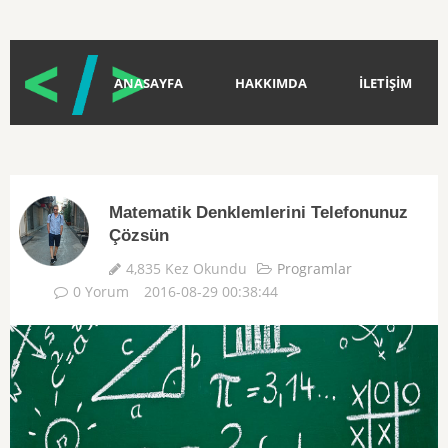
ANASAYFA
HAKKIMDA
İLETİŞİM
Matematik Denklemlerini Telefonunuz
Çözsün
4,835 Kez Okundu
Programlar
0 Yorum
2016-08-29 00:38:44