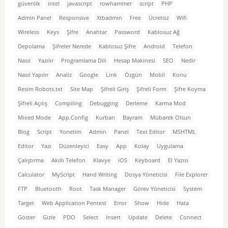
güvenlik
intel
javascript
rowhammer
script
PHP
Admin Panel
Responsive
Xtbadmin
Free
Ücretsiz
Wifi
Wireless
Keys
Şifre
Anahtar
Password
Kablosuz Ağ
Depolama
Şifreler Nerede
Kablosuz Şifre
Android
Telefon
Nasıl
Yazılır
Programlama Dili
Hesap Makinesi
SEO
Nedir
Nasıl Yapılır
Analiz
Google
Link
Özgün
Mobil
Konu
Resim Robots.txt
Site Map
Şifreli Giriş
Şifreli Form
Şifre Koyma
Şifreli Açılış
Compiling
Debugging
Derleme
Karma Mod
Mixed Mode
App.Config
Kurban
Bayram
Mübarek Olsun
Blog
Script
Yonetim
Admin
Panel
Text Editor
MSHTML
Editor
Yazı
Düzenleyici
Easy
App
Kolay
Uygulama
Çalıştırma
Akıllı Telefon
Klavye
iOS
Keyboard
El Yazısı
Calculator
MyScript
Hand Writing
Dosya Yöneticisi
File Explorer
FTP
Bluetooth
Root
Task Manager
Görev Yöneticisi
System
Target
Web Application Pentest
Error
Show
Hide
Hata
Göster
Gizle
PDO
Select
Insert
Update
Delete
Connect