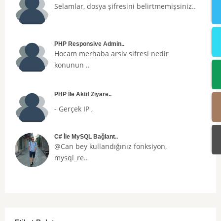
Selamlar, dosya şifresini belirtmemişsiniz..
PHP Responsive Admin..
Hocam merhaba arsiv sifresi nedir
konunun ..
PHP İle Aktif Ziyare..
- Gerçek IP ,
C# İle MySQL Bağlant..
@Can bey kullandığınız fonksiyon,
mysql_re..