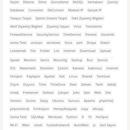
Seçim
Ekleme
Silme
Güncelleme
MsSQL
Veritabanı
Çeviriçi
Database
Converter
DbConvert
Maskeli IP
Gerçek IP
Tarayıcı Tespit
İşletim Sistemi Tespit
Tekil Ziyaretçi Bilgileri
Aktif Ziyaretçi Bilgileri
Ziyaretçi Sayacı
Virüs
Temizleme
FirewallService
SecurityService
TimeService
Pentest
Güvenlik
sızma Testi
uniscan
windows
linux
perl
Dosya
Klasör
Listelemek
File
Folder
List
Internet
Download
Upload
Speed
Monitor
Servis
Msconfig
Startup
Run
Service
IOS
Matematik
Denklem
Çözüm
Kamera
Kablosuz
internet
Hotspot
Paylaşım
Ayarlar
Kali
Linux
Shared
Terminal
Ösym
Duyuru
Time
TimeZone
Date
Zaman
Tarih
date()
time()
Freelancer
Serbest
Çalışan
Jobs
İşler
Web
Site
Version
Sürüm
Geçiş
Ubuntu
Sunucu
Apache
phpinfo()
phpversion()
Fonksiyon
HerseyiKopyala
copy
allcopy
Sızma Testi
SQLMap
Windows
Python
8
10
HotSpot
Wi-Fi
Wlan
netsh
hostednetwork
AutoWlan
Js
Geri Sayım