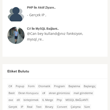
PHP İle Aktif Ziyare..
- Gerçek IP ,
C# İle MySQL Bağlant..
@Can bey kullandığınız fonksiyon,
mysql_re..
Etiket Bulutu
C#
Popup
Form
Otomatik
Program
Başlatma
Başlangıç
Basit
Ekran Koruyucu
c#
ekran görüntüsü
mail gönderme
exe
dll
birleştirmek
IL Merge
Php
MSSQL BAĞLANTI
Gerçek
IP
Real
Text
Binary
Convert
Çalışma
Süre