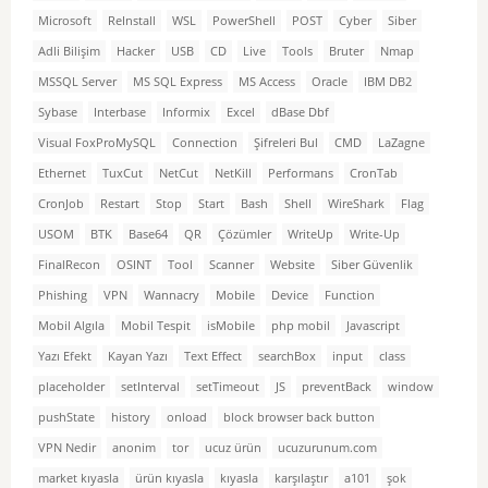
Microsoft
ReInstall
WSL
PowerShell
POST
Cyber
Siber
Adli Bilişim
Hacker
USB
CD
Live
Tools
Bruter
Nmap
MSSQL Server
MS SQL Express
MS Access
Oracle
IBM DB2
Sybase
Interbase
Informix
Excel
dBase Dbf
Visual FoxProMySQL
Connection
Şifreleri Bul
CMD
LaZagne
Ethernet
TuxCut
NetCut
NetKill
Performans
CronTab
CronJob
Restart
Stop
Start
Bash
Shell
WireShark
Flag
USOM
BTK
Base64
QR
Çözümler
WriteUp
Write-Up
FinalRecon
OSINT
Tool
Scanner
Website
Siber Güvenlik
Phishing
VPN
Wannacry
Mobile
Device
Function
Mobil Algıla
Mobil Tespit
isMobile
php mobil
Javascript
Yazı Efekt
Kayan Yazı
Text Effect
searchBox
input
class
placeholder
setInterval
setTimeout
JS
preventBack
window
pushState
history
onload
block browser back button
VPN Nedir
anonim
tor
ucuz ürün
ucuzurunum.com
market kıyasla
ürün kıyasla
kıyasla
karşılaştır
a101
şok