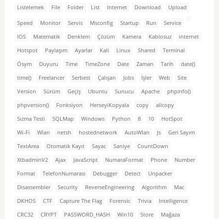
Listelemek
File
Folder
List
Internet
Download
Upload
Speed
Monitor
Servis
Msconfig
Startup
Run
Service
IOS
Matematik
Denklem
Çözüm
Kamera
Kablosuz
internet
Hotspot
Paylaşım
Ayarlar
Kali
Linux
Shared
Terminal
Ösym
Duyuru
Time
TimeZone
Date
Zaman
Tarih
date()
time()
Freelancer
Serbest
Çalışan
Jobs
İşler
Web
Site
Version
Sürüm
Geçiş
Ubuntu
Sunucu
Apache
phpinfo()
phpversion()
Fonksiyon
HerseyiKopyala
copy
allcopy
Sızma Testi
SQLMap
Windows
Python
8
10
HotSpot
Wi-Fi
Wlan
netsh
hostednetwork
AutoWlan
Js
Geri Sayım
TextArea
Otomatik Kayıt
Sayac
Saniye
CountDown
XtbadminV2
Ajax
JavaScript
NumaraFormat
Phone
Number
Format
TelefonNumarası
Debugger
Detect
Unpacker
Disassembler
Security
ReverseEngineering
Algorithm
Mac
DKHOS
CTF
Capture The Flag
Forensic
Trivia
Intelligence
CRC32
CRYPT
PASSWORD_HASH
Win10
Store
Mağaza