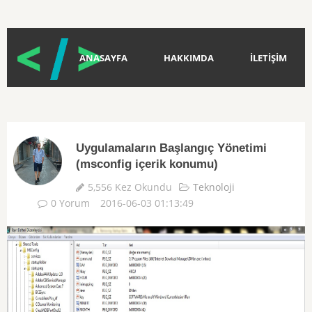
ANASAYFA
HAKKIMDA
İLETİŞİM
Uygulamaların Başlangıç Yönetimi
(msconfig içerik konumu)
5,556 Kez Okundu
Teknoloji
0 Yorum
2016-06-03 01:13:49