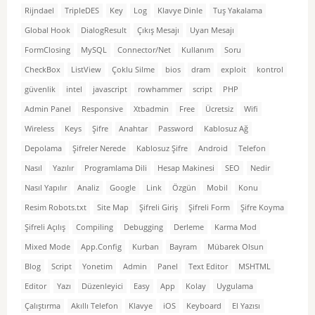
Rijndael
TripleDES
Key
Log
Klavye Dinle
Tuş Yakalama
Global Hook
DialogResult
Çıkış Mesajı
Uyarı Mesajı
FormClosing
MySQL
Connector/Net
Kullanım
Soru
CheckBox
ListView
Çoklu Silme
bios
dram
exploit
kontrol
güvenlik
intel
javascript
rowhammer
script
PHP
Admin Panel
Responsive
Xtbadmin
Free
Ücretsiz
Wifi
Wireless
Keys
Şifre
Anahtar
Password
Kablosuz Ağ
Depolama
Şifreler Nerede
Kablosuz Şifre
Android
Telefon
Nasıl
Yazılır
Programlama Dili
Hesap Makinesi
SEO
Nedir
Nasıl Yapılır
Analiz
Google
Link
Özgün
Mobil
Konu
Resim Robots.txt
Site Map
Şifreli Giriş
Şifreli Form
Şifre Koyma
Şifreli Açılış
Compiling
Debugging
Derleme
Karma Mod
Mixed Mode
App.Config
Kurban
Bayram
Mübarek Olsun
Blog
Script
Yonetim
Admin
Panel
Text Editor
MSHTML
Editor
Yazı
Düzenleyici
Easy
App
Kolay
Uygulama
Çalıştırma
Akıllı Telefon
Klavye
iOS
Keyboard
El Yazısı