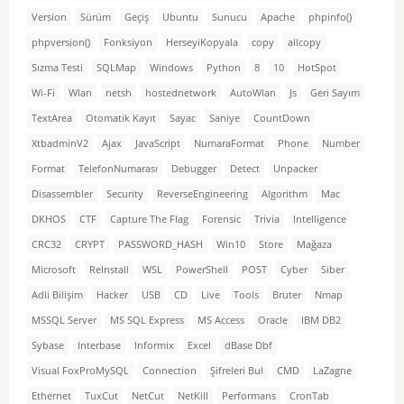
Version
Sürüm
Geçiş
Ubuntu
Sunucu
Apache
phpinfo()
phpversion()
Fonksiyon
HerseyiKopyala
copy
allcopy
Sızma Testi
SQLMap
Windows
Python
8
10
HotSpot
Wi-Fi
Wlan
netsh
hostednetwork
AutoWlan
Js
Geri Sayım
TextArea
Otomatik Kayıt
Sayac
Saniye
CountDown
XtbadminV2
Ajax
JavaScript
NumaraFormat
Phone
Number
Format
TelefonNumarası
Debugger
Detect
Unpacker
Disassembler
Security
ReverseEngineering
Algorithm
Mac
DKHOS
CTF
Capture The Flag
Forensic
Trivia
Intelligence
CRC32
CRYPT
PASSWORD_HASH
Win10
Store
Mağaza
Microsoft
ReInstall
WSL
PowerShell
POST
Cyber
Siber
Adli Bilişim
Hacker
USB
CD
Live
Tools
Bruter
Nmap
MSSQL Server
MS SQL Express
MS Access
Oracle
IBM DB2
Sybase
Interbase
Informix
Excel
dBase Dbf
Visual FoxProMySQL
Connection
Şifreleri Bul
CMD
LaZagne
Ethernet
TuxCut
NetCut
NetKill
Performans
CronTab