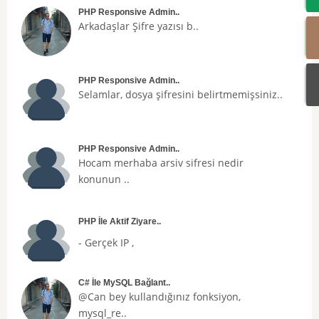
PHP Responsive Admin..
Arkadaşlar
Şifre
yazısı b..
PHP Responsive Admin..
Selamlar, dosya şifresini belirtmemişsiniz..
PHP Responsive Admin..
Hocam merhaba arsiv sifresi nedir
konunun ..
PHP İle Aktif Ziyare..
- Gerçek IP ,
C# İle MySQL Bağlant..
@Can bey kullandığınız fonksiyon,
mysql_re..