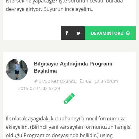
istersek ne yapacağız? İşte sorunun cevabı burada
devreye giriyor. Buyurun inceleyelim...
DEVAMINI OKU
Bilgisayar Açıldığında Programı
Başlatma
3,732 Kez Okundu
C#
0 Yorum
2015-07-11 02:52:29
İlk olarak aşağıdaki kütüphaneyi birincil formumuza
ekleyelim. (Birincil yani varsayılan formunuzun hangisi
olduğu Program.cs dosyasında bellidir.) using