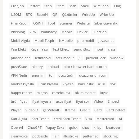
CronJob
Restart
Stop
Start
Bash
Shell
WireShark
Flag
USOM
BTK
Base64
QR
Çözümler
WriteUp
Write-Up
FinalRecon
OSINT
Tool
Scanner
Website
Siber Güvenlik
Phishing
VPN
Wannacry
Mobile
Device
Function
Mobil Algıla
Mobil Tespit
isMobile
php mobil
Javascript
Yazı Efekt
Kayan Yazı
Text Effect
searchBox
input
class
placeholder
setInterval
setTimeout
JS
preventBack
window
pushState
history
onload
block browser back button
VPN Nedir
anonim
tor
ucuz ürün
ucuzurunum.com
market kıyasla
ürün kıyasla
kıyasla
karşılaştır
a101
şok
happy center
migros
carrefoursa
bizim market
kıyas
ürün fiyatı
fiyat kıyasla
ucuz fiyat
fiyat sor
Video
Embed
Player
VideoID
getVideoID
Iframe
Credit
Card
Card Detect
Kart Algıla
Kart Tespit
Kredi Kartı Tespit
Visa
Mastercard
AI
OpenAI
ChatGPT
Yapay Zeka
quick
chat
krisp
beatoven
cleanvoice
podcastle
flair
illustroke
patterned
stockimg