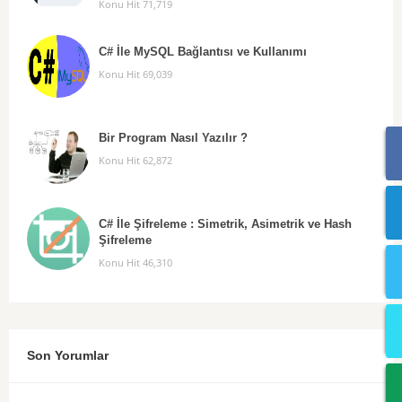
Konu Hit 71,719
C# İle MySQL Bağlantısı ve Kullanımı
Konu Hit 69,039
Bir Program Nasıl Yazılır ?
Konu Hit 62,872
C# İle Şifreleme : Simetrik, Asimetrik ve Hash
Şifreleme
Konu Hit 46,310
Son Yorumlar