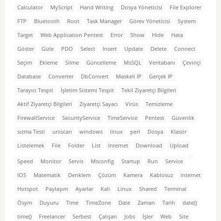
Calculator
MyScript
Hand Writing
Dosya Yöneticisi
File Explorer
FTP
Bluetooth
Root
Task Manager
Görev Yöneticisi
System
Target
Web Application Pentest
Error
Show
Hide
Hata
Göster
Gizle
PDO
Select
Insert
Update
Delete
Connect
Seçim
Ekleme
Silme
Güncelleme
MsSQL
Veritabanı
Çeviriçi
Database
Converter
DbConvert
Maskeli IP
Gerçek IP
Tarayıcı Tespit
İşletim Sistemi Tespit
Tekil Ziyaretçi Bilgileri
Aktif Ziyaretçi Bilgileri
Ziyaretçi Sayacı
Virüs
Temizleme
FirewallService
SecurityService
TimeService
Pentest
Güvenlik
sızma Testi
uniscan
windows
linux
perl
Dosya
Klasör
Listelemek
File
Folder
List
Internet
Download
Upload
Speed
Monitor
Servis
Msconfig
Startup
Run
Service
IOS
Matematik
Denklem
Çözüm
Kamera
Kablosuz
internet
Hotspot
Paylaşım
Ayarlar
Kali
Linux
Shared
Terminal
Ösym
Duyuru
Time
TimeZone
Date
Zaman
Tarih
date()
time()
Freelancer
Serbest
Çalışan
Jobs
İşler
Web
Site