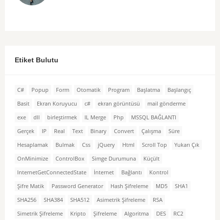
Etiket Bulutu
C#
Popup
Form
Otomatik
Program
Başlatma
Başlangıç
Basit
Ekran Koruyucu
c#
ekran görüntüsü
mail gönderme
exe
dll
birleştirmek
IL Merge
Php
MSSQL BAĞLANTI
Gerçek
IP
Real
Text
Binary
Convert
Çalışma
Süre
Hesaplamak
Bulmak
Css
jQuery
Html
Scroll Top
Yukarı Çık
OnMinimize
ControlBox
Simge Durumuna
Küçült
InternetGetConnectedState
İnternet
Bağlantı
Kontrol
Şifre Matik
Password Generator
Hash Şifreleme
MD5
SHA1
SHA256
SHA384
SHA512
Asimetrik Şifreleme
RSA
Simetrik Şifreleme
Kripto
Şifreleme
Algoritma
DES
RC2