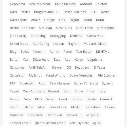
Depolama
Şifreler Nerede
Kablosuz Şifre
Android
Telefon
Nasıl
Yazılır
Programlama Dili
Hesap Makinesi
SEO
Nedir
Nasıl Yapılır
Analiz
Google
Link
Özgün
Mobil
Konu
Resim Robots.txt
Site Map
Şifreli Giriş
Şifreli Form
Şifre Koyma
Şifreli Açılış
Compiling
Debugging
Derleme
Karma Mod
Mixed Mode
App.Config
Kurban
Bayram
Mübarek Olsun
Blog
Script
Yonetim
Admin
Panel
Text Editor
MSHTML
Editor
Yazı
Düzenleyici
Easy
App
Kolay
Uygulama
Çalıştırma
Akıllı Telefon
Klavye
iOS
Keyboard
El Yazısı
Calculator
MyScript
Hand Writing
Dosya Yöneticisi
File Explorer
FTP
Bluetooth
Root
Task Manager
Görev Yöneticisi
System
Target
Web Application Pentest
Error
Show
Hide
Hata
Göster
Gizle
PDO
Select
Insert
Update
Delete
Connect
Seçim
Ekleme
Silme
Güncelleme
MsSQL
Veritabanı
Çeviriçi
Database
Converter
DbConvert
Maskeli IP
Gerçek IP
Tarayıcı Tespit
İşletim Sistemi Tespit
Tekil Ziyaretçi Bilgileri