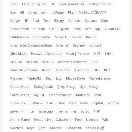
Basit
Ekran Koruyucu
c#
ekran görüntüsü
mail gönderme
exe
dll
birleştirmek
IL Merge
Php
MSSQL BAĞLANTI
Gerçek
IP
Real
Text
Binary
Convert
Çalışma
Süre
Hesaplamak
Bulmak
Css
jQuery
Html
Scroll Top
Yukarı Çık
OnMinimize
ControlBox
Simge Durumuna
Küçült
InternetGetConnectedState
İnternet
Bağlantı
Kontrol
Şifre Matik
Password Generator
Hash Şifreleme
MD5
SHA1
SHA256
SHA384
SHA512
Asimetrik Şifreleme
RSA
Simetrik Şifreleme
Kripto
Şifreleme
Algoritma
DES
RC2
Rijndael
TripleDES
Key
Log
Klavye Dinle
Tuş Yakalama
Global Hook
DialogResult
Çıkış Mesajı
Uyarı Mesajı
FormClosing
MySQL
Connector/Net
Kullanım
Soru
CheckBox
ListView
Çoklu Silme
bios
dram
exploit
kontrol
güvenlik
intel
javascript
rowhammer
script
PHP
Admin Panel
Responsive
Xtbadmin
Free
Ücretsiz
Wifi
Wireless
Keys
Şifre
Anahtar
Password
Kablosuz Ağ