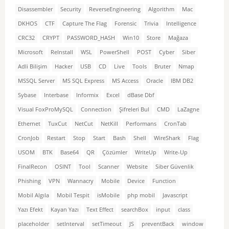
Disassembler
Security
ReverseEngineering
Algorithm
Mac
DKHOS
CTF
Capture The Flag
Forensic
Trivia
Intelligence
CRC32
CRYPT
PASSWORD_HASH
Win10
Store
Mağaza
Microsoft
ReInstall
WSL
PowerShell
POST
Cyber
Siber
Adli Bilişim
Hacker
USB
CD
Live
Tools
Bruter
Nmap
MSSQL Server
MS SQL Express
MS Access
Oracle
IBM DB2
Sybase
Interbase
Informix
Excel
dBase Dbf
Visual FoxProMySQL
Connection
Şifreleri Bul
CMD
LaZagne
Ethernet
TuxCut
NetCut
NetKill
Performans
CronTab
CronJob
Restart
Stop
Start
Bash
Shell
WireShark
Flag
USOM
BTK
Base64
QR
Çözümler
WriteUp
Write-Up
FinalRecon
OSINT
Tool
Scanner
Website
Siber Güvenlik
Phishing
VPN
Wannacry
Mobile
Device
Function
Mobil Algıla
Mobil Tespit
isMobile
php mobil
Javascript
Yazı Efekt
Kayan Yazı
Text Effect
searchBox
input
class
placeholder
setInterval
setTimeout
JS
preventBack
window