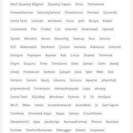
Aktif Ziyaretçi Bilgileri
Ziyaretçi Sayacı
Virüs
Temizleme
FirewallService
SecurityService
TimeService
Pentest
Güvenlik
sızma Testi
uniscan
windows
linux
perl
Dosya
Klasör
Listelemek
File
Folder
List
Internet
Download
Upload
Speed
Monitor
Servis
Msconfig
Startup
Run
Service
IOS
Matematik
Denklem
Çözüm
Kamera
Kablosuz
internet
Hotspot
Paylaşım
Ayarlar
Kali
Linux
Shared
Terminal
Ösym
Duyuru
Time
TimeZone
Date
Zaman
Tarih
date()
time()
Freelancer
Serbest
Çalışan
Jobs
İşler
Web
Site
Version
Sürüm
Geçiş
Ubuntu
Sunucu
Apache
phpinfo()
phpversion()
Fonksiyon
HerseyiKopyala
copy
allcopy
Sızma Testi
SQLMap
Windows
Python
8
10
HotSpot
Wi-Fi
Wlan
netsh
hostednetwork
AutoWlan
Js
Geri Sayım
TextArea
Otomatik Kayıt
Sayac
Saniye
CountDown
XtbadminV2
Ajax
JavaScript
NumaraFormat
Phone
Number
Format
TelefonNumarası
Debugger
Detect
Unpacker