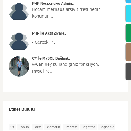
PHP Responsive Admin..
Hocam merhaba arsiv sifresi nedir
konunun ..
PHP İle Aktif Ziyare..
- Gerçek IP ,
C# İle MySQL Bağlant..
@Can bey kullandığınız fonksiyon,
mysql_re..
Etiket Bulutu
C#
Popup
Form
Otomatik
Program
Başlatma
Başlangıç