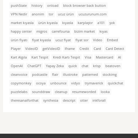
pushState
history
onload
block browser back button
VPN Nedir
anonim
tor
ucuz ürün
ucuzurunum.com
market kıyasla
ürün kıyasla
kıyasla
karşılaştır
a101
şok
happy center
migros
carrefoursa
bizim market
kıyas
ürün fiyatı
fiyat kıyasla
ucuz fiyat
fiyat sor
Video
Embed
Player
VideoID
getVideoID
Iframe
Credit
Card
Card Detect
Kart Algıla
Kart Tespit
Kredi Kartı Tespit
Visa
Mastercard
AI
OpenAI
ChatGPT
Yapay Zeka
quick
chat
krisp
beatoven
cleanvoice
podcastle
flair
illustroke
patterned
stockimg
copymonkey
ocoya
unbounce
vidyo
trymaverick
quickchat
puzzlelabs
sounddraw
cleanup
resumeworded
looka
theresanaiforthat
synthesia
descript
otter
inkforall